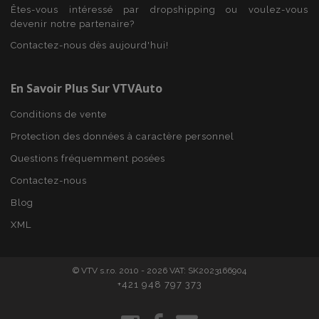
Domaine
Êtes-vous intéressé par dropshipping ou voulez-vous
mage-cache-sessid
1 
devenir notre partenaire?
Adobe Inc.
www.vtvauto.eu
Contactez-nous dès aujourd'hui!
En Savoir Plus Sur VTVAuto
Conditions de vente
Protection des données à caractère personnel
Questions fréquemment posées
Contactez-nous
Blog
product_data_storage
1 
Adobe Inc.
www.vtvauto.eu
Politique de
XML
confidentialité de Google
© VTV s.r.o. 2010 - 2026 VAT: SK2023166904
+421 948 797 373
PHPSESSID
PHP.net
min
.vtvauto.eu