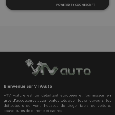
liste
POWERED BY COOKIESCRIPT
Strictement
Performance
Ciblage
nécessaires
d'achats
Fonctionnalité
Strictement nécessaires
Performance
Ciblage
Fonctionnalité
Les cookies strictement nécessaires habilitent des
Bienvenue Sur
VTVAuto
fonctionnalités de base du site Web telles que la
connexion des utilisateurs et la gestion des
VTV voiture est un détaillant européen et fournisseur en
comptes. Le site Web ne peut pas être utilisé
correctement sans les cookies strictement
gros d'accessoires automobiles tels que:. les enjoliveurs, les
nécessaires.
déflecteurs de vent, housses de siège, tapis de voiture,
couvertures de chrome et cadres ...
Fournisseur
/
Nom
Expi