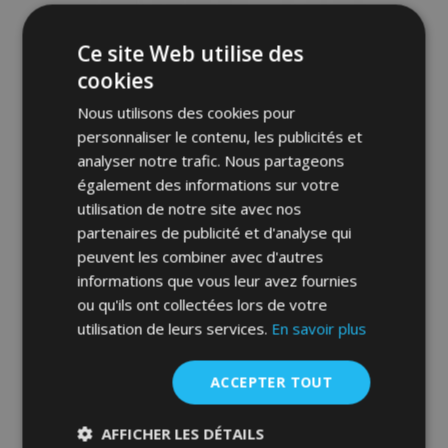
d'achats
Ce site Web utilise des
cookies
Nous utilisons des cookies pour
personnaliser le contenu, les publicités et
analyser notre trafic. Nous partageons
également des informations sur votre
utilisation de notre site avec nos
partenaires de publicité et d'analyse qui
Toile pour voiture MOBILE GARAGE
minivan Volkswagen Sharan 450-485 cm
peuvent les combiner avec d'autres
informations que vous leur avez fournies
89,00 €
ou qu'ils ont collectées lors de votre
utilisation de leurs services.
En savoir plus
Ajouter Au Panier
ACCEPTER TOUT
Ajouter
à la
AFFICHER LES DÉTAILS