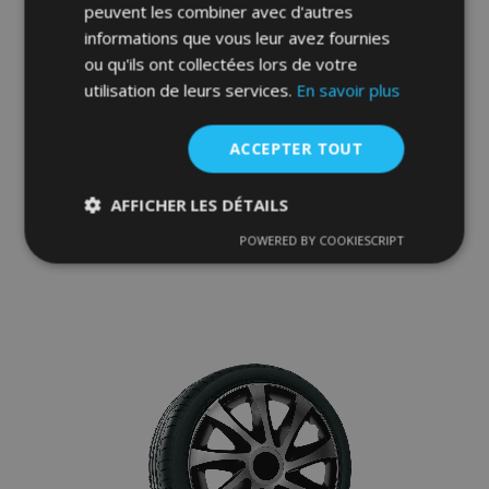
peuvent les combiner avec d'autres
informations que vous leur avez fournies
ou qu'ils ont collectées lors de votre
utilisation de leurs services.
En savoir plus
Enjoliveurs pour SUZUKI 16", QUAD
BICOLOR 4 pcs
39,95 €
ACCEPTER TOUT
AFFICHER LES DÉTAILS
Ajouter Au Panier
POWERED BY COOKIESCRIPT
Ajouter
Strictement
Performance
Ciblage
nécessaires
à la
liste
Fonctionnalité
d'achats