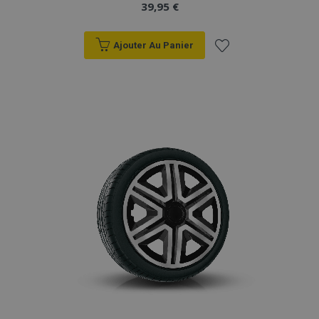
39,95 €
Ajouter Au Panier
Ajouter
à la
liste
d'achats