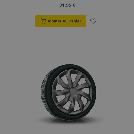
31,95 €
Ajouter Au Panier
Ajouter
à la
liste
d'achats