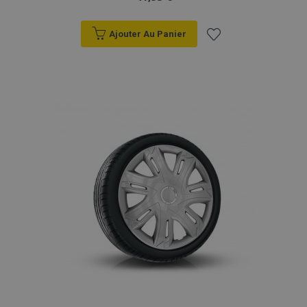
Ajouter Au Panier
Ajouter
à la
liste
d'achats