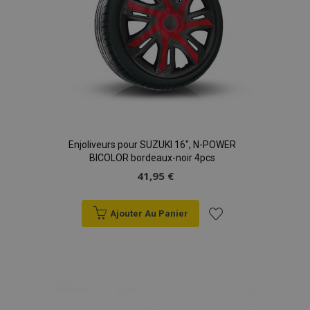
données sur les
sites à fort
trafic.
Enjoliveurs pour SUZUKI 16", N-POWER
BICOLOR bordeaux-noir 4pcs
41,95 €
Ajouter Au Panier
Ajouter
à la
liste