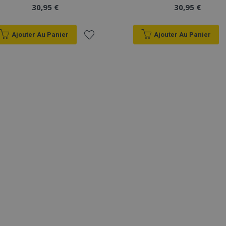
30,95 €
30,95 €
Ajouter Au Panier
Ajouter Au Panier
Ajouter
à la
liste
d'achats