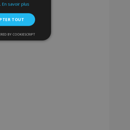
.
En savoir plus
PTER TOUT
RED BY COOKIESCRIPT
nctionnalité
nnexion des
s strictement
enche le nettoyage
 Lorsque le cookie