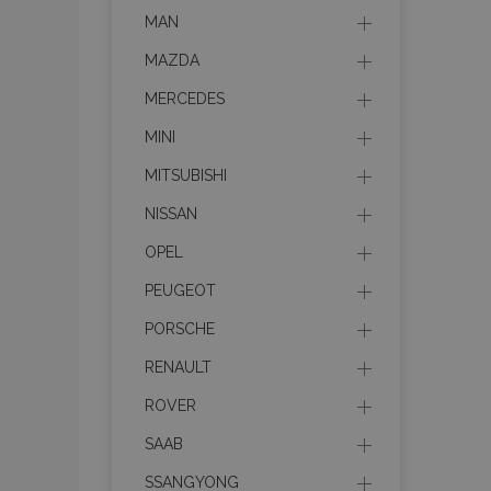
MAN
MAZDA
product_data_sto
MERCEDES
PHPSESSID
MINI
MITSUBISHI
NISSAN
OPEL
mage-translation-f
PEUGEOT
PORSCHE
section_data_ids
RENAULT
ROVER
SAAB
recently_viewed_p
SSANGYONG