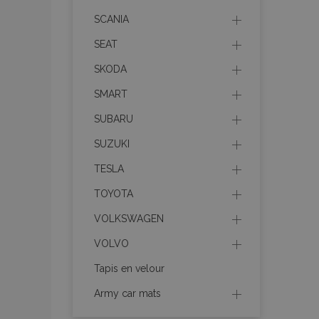
recently_viewed_p
SCANIA
recently_compare
SEAT
SKODA
recently_compare
SMART
mage-cache-stor
SUBARU
SUZUKI
CookieScriptConse
TESLA
TOYOTA
VOLKSWAGEN
X-Magento-Vary
VOLVO
Tapis en velour
Army car mats
mage-messages