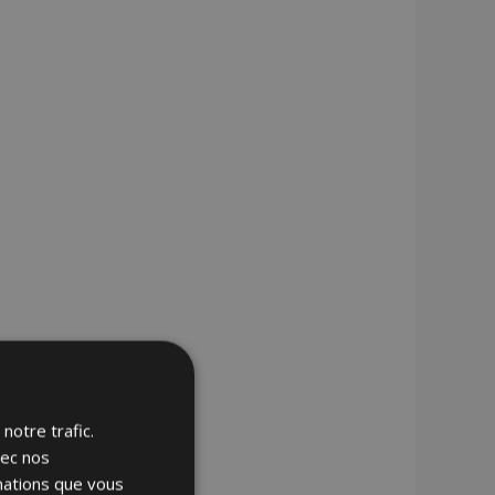
notre trafic.
vec nos
rmations que vous