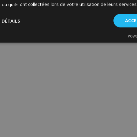
 ou qu'ils ont collectées lors de votre utilisation de leurs services
S DÉTAILS
ACCE
POWE
nt
Performance
Ciblage
Fo
es
Strictement nécessaires
Performance
Ciblage
Fonctionnalité
ent nécessaires habilitent des fonctionnalités de base du site Web telles que la co
estion des comptes. Le site Web ne peut pas être utilisé correctement sans les cookie
Fournisseur
/
Expiration
Description
Domaine
d
1 jour
La valeur de ce cookie décl
Adobe Inc.
du stockage du cache local.
www.vtvauto.eu