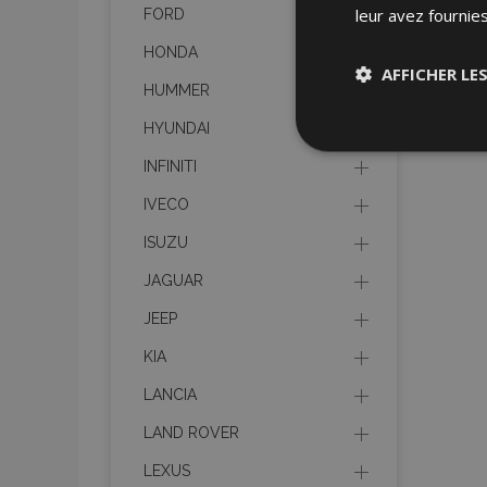
leur avez fournies
FORD
HONDA
AFFICHER LE
HUMMER
HYUNDAI
Stricteme
nécessair
INFINITI
IVECO
ISUZU
JAGUAR
JEEP
Les cookies strictem
KIA
utilisateurs et la g
nécessaires.
LANCIA
Nom
LAND ROVER
mage-cache-sessi
LEXUS