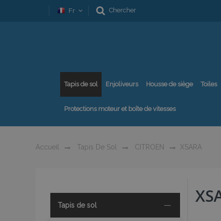
Chercher
Fr
Tapis de sol
Enjoliveurs
Housse de siège
Toiles
Protections moteur et boîte de vitesses
Accueil
Tapis De Sol
CITROEN
XSARA
XS
Tapis de sol