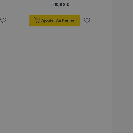
40,00 €
Ajouter Au Panier
Ajouter
Ajouter
à la
à la
liste
liste
d'achats
d'achats