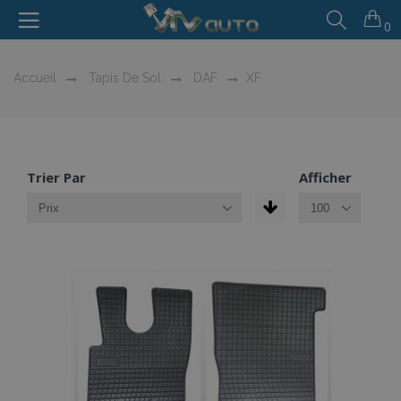
0
Accueil
Tapis De Sol
DAF
XF
Trier Par
Afficher