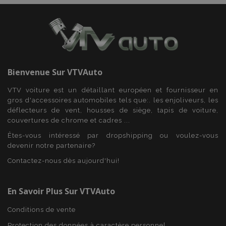
Fonctionnalité
Bienvenue Sur
VTVAuto
Strictement nécessaires
Performance
VTV voiture est un détaillant européen et fournisseur en
Ciblage
Fonctionnalité
gros d'accessoires automobiles tels que:. les enjoliveurs, les
déflecteurs de vent, housses de siège, tapis de voiture,
Les cookies strictement nécessaires habilitent des
couvertures de chrome et cadres ...
fonctionnalités de base du site Web telles que la
connexion des utilisateurs et la gestion des
Êtes-vous intéressé par dropshipping ou voulez-vous
comptes. Le site Web ne peut pas être utilisé
devenir notre partenaire?
correctement sans les cookies strictement
nécessaires.
Contactez-nous dès aujourd'hui!
Fournisseur
/
Nom
Expi
Domaine
En Savoir Plus Sur VTVAuto
mage-cache-sessid
1 
Adobe Inc.
www.vtvauto.eu
Conditions de vente
Protection des données à caractère personnel