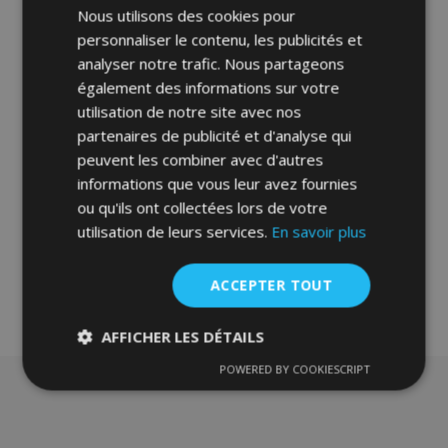
Nous utilisons des cookies pour
personnaliser le contenu, les publicités et
Tapis de voiture pour DAF XF 95/105 2 pcs
analyser notre trafic. Nous partageons
1997-
également des informations sur votre
36,00 €
utilisation de notre site avec nos
partenaires de publicité et d'analyse qui
Ajouter Au Panier
peuvent les combiner avec d'autres
informations que vous leur avez fournies
Ajouter
ou qu'ils ont collectées lors de votre
à la
utilisation de leurs services.
En savoir plus
liste
ACCEPTER TOUT
d'achats
AFFICHER LES DÉTAILS
POWERED BY COOKIESCRIPT
Strictement
Performance
Ciblage
nécessaires