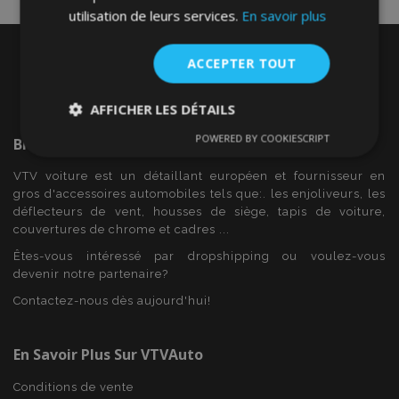
utilisation de leurs services.
En savoir plus
ACCEPTER TOUT
AFFICHER LES DÉTAILS
POWERED BY COOKIESCRIPT
Bienvenue Sur
VTVAuto
Strictement
Performance
Ciblage
nécessaires
VTV voiture est un détaillant européen et fournisseur en
gros d'accessoires automobiles tels que:. les enjoliveurs, les
déflecteurs de vent, housses de siège, tapis de voiture,
Fonctionnalité
couvertures de chrome et cadres ...
Êtes-vous intéressé par dropshipping ou voulez-vous
devenir notre partenaire?
Contactez-nous dès aujourd'hui!
En Savoir Plus Sur VTVAuto
Strictement nécessaires
Performance
Ciblage
Fonctionnalité
Conditions de vente