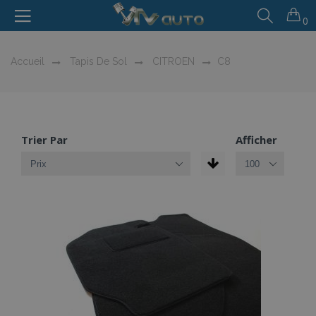
0
Accueil
Tapis De Sol
CITROEN
C8
Trier Par
Afficher