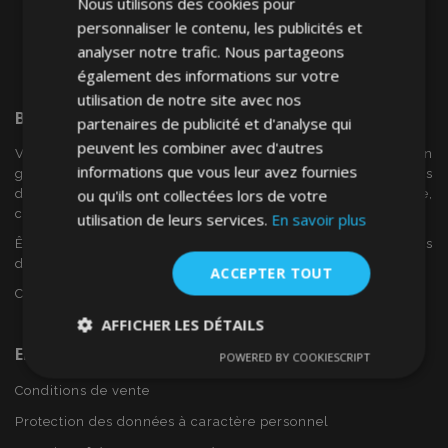
Nous utilisons des cookies pour
personnaliser le contenu, les publicités et
analyser notre trafic. Nous partageons
également des informations sur votre
utilisation de notre site avec nos
Bienvenue Sur
VTVAuto
partenaires de publicité et d'analyse qui
peuvent les combiner avec d'autres
VTV voiture est un détaillant européen et fournisseur en
informations que vous leur avez fournies
gros d'accessoires automobiles tels que:. les enjoliveurs, les
ou qu'ils ont collectées lors de votre
déflecteurs de vent, housses de siège, tapis de voiture,
couvertures de chrome et cadres ...
utilisation de leurs services.
En savoir plus
Êtes-vous intéressé par dropshipping ou voulez-vous
devenir notre partenaire?
ACCEPTER TOUT
Contactez-nous dès aujourd'hui!
AFFICHER LES DÉTAILS
En Savoir Plus Sur VTVAuto
POWERED BY COOKIESCRIPT
Strictement
Performance
Ciblage
nécessaires
Conditions de vente
Protection des données à caractère personnel