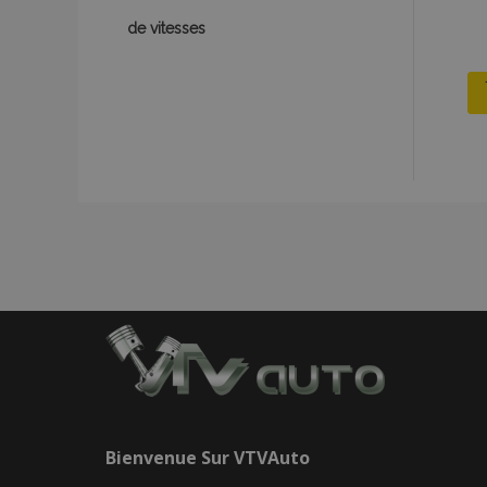
section_data_ids
de vitesses
recently_viewed_p
recently_viewed_p
recently_compare
recently_compare
mage-cache-stor
CookieScriptConse
Bienvenue Sur
VTVAuto
X-Magento-Vary