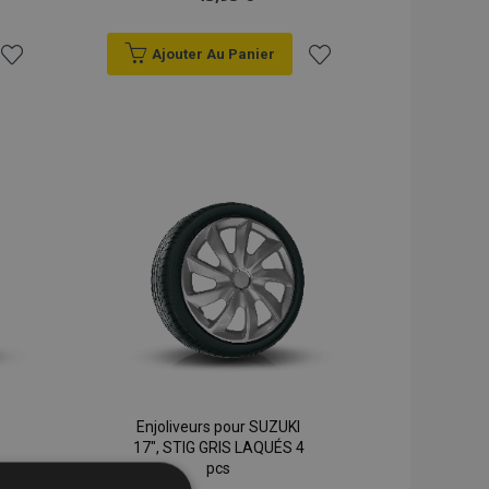
Ajouter Au Panier
Ajouter
Ajouter
à la
à la
liste
liste
d'achats
d'achats
Enjoliveurs pour SUZUKI
17", STIG GRIS LAQUÉS 4
pcs