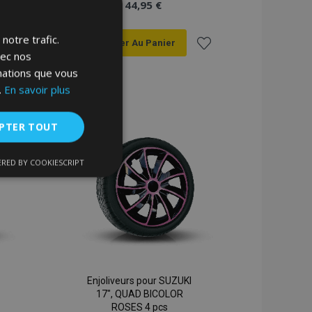
44,95 €
notre trafic.
Ajouter Au Panier
vec nos
Ajouter
Ajouter
rmations que vous
.
En savoir plus
à la
à la
liste
liste
PTER TOUT
d'achats
d'achats
RED BY COOKIESCRIPT
nctionnalité
Enjoliveurs pour SUZUKI
17", QUAD BICOLOR
nnexion des
ROSES 4 pcs