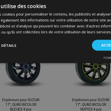
44,95 €
44,95 €
utilise des cookies
 cookies pour personnaliser le contenu, les publicités et analyser 
Ajouter Au Panier
Ajouter Au Panier
galement des informations sur votre utilisation de notre site a
Ajouter
blicité et d'analyse qui peuvent les combiner avec d'autres info
 ou qu'ils ont collectées lors de votre utilisation de leurs services
à la
liste
S DÉTAILS
ACCE
d'achats
POWE
nt
Performance
Ciblage
Fo
es
Strictement nécessaires
Performance
Ciblage
Fonctionnalité
Enjoliveurs pour SUZUKI
Enjoliveurs pour SUZUKI
17", QUAD BICOLOR
17", QUAD BICOLOR
ent nécessaires habilitent des fonctionnalités de base du site Web telles que la co
BLEUES 4 pcs
VERTES 4 pcs