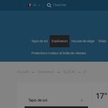
Chercher
Fr
Tapis de sol
Enjoliveurs
Housse de siège
Toiles
Protections moteur et boîte de vitesses
Accueil
Enjoliveurs
SUZUKI
17"
17"
Tapis de sol