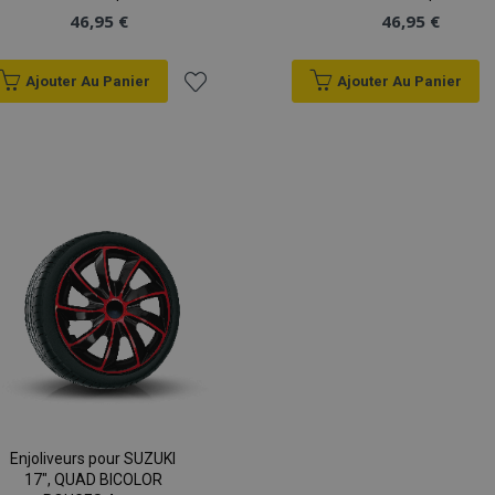
estion des comptes. Le site Web ne peut pas être utilisé correctement sans les cookie
46,95 €
46,95 €
Fournisseur
/
Expiration
Description
Domaine
Ajouter Au Panier
Ajouter Au Panier
d
1 jour
La valeur de ce cookie décl
Adobe Inc.
Ajouter
du stockage du cache local.
www.vtvauto.eu
est supprimé par l'applicati
l'administrateur nettoie le s
à la
définit la valeur du cookie su
rage
1 jour
Stocke la configuration des
Adobe Inc.
liste
relatives aux produits réce
www.vtvauto.eu
comparés.
d'achats
59
Cookie généré par des appli
PHP.net
minutes
le langage PHP. Il s'agit d'un 
.vtvauto.eu
Politique de confidentialité de Google
52
général utilisé pour gérer le
secondes
session utilisateur. Il s'agi
nombre généré de manière a
dont il est utilisé peut être s
mais un bon exemple est le 
statut de connexion pour un 
les pages.
ile-version
Session
Suit la version des traductio
Adobe Inc.
local. Utilisé lorsque la stra
www.vtvauto.eu
est configurée en tant que d
Enjoliveurs pour SUZUKI
(traduction côté vitrine).
17", QUAD BICOLOR