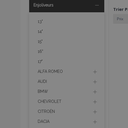
Enjoliveurs
Trier P
13"
14"
15"
16"
17"
ALFA ROMEO
AUDI
BMW
CHEVROLET
CITROËN
DACIA