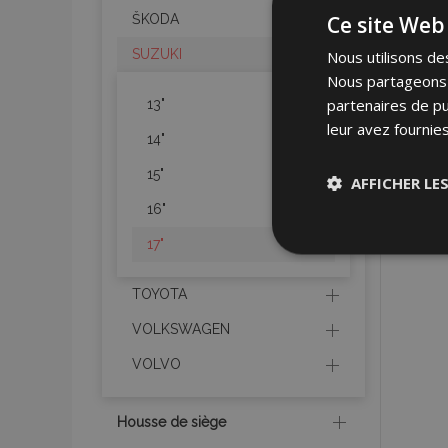
Ce site Web 
ŠKODA
SUZUKI
Nous utilisons des
Nous partageons é
partenaires de pu
13"
leur avez fournies
14"
15"
AFFICHER LE
16"
Stricteme
17"
nécessair
TOYOTA
VOLKSWAGEN
VOLVO
Housse de siège
Les cookies strictem