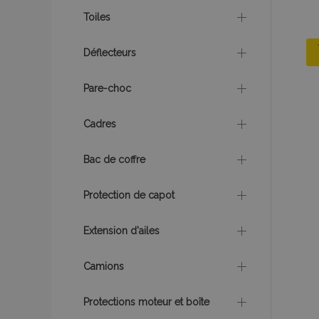
utilisateurs et la g
nécessaires.
Toiles
Nom
Déflecteurs
mage-cache-sessi
Pare-choc
Cadres
product_data_sto
Bac de coffre
PHPSESSID
Protection de capot
Extension d'ailes
Camions
mage-translation-f
Protections moteur et boîte