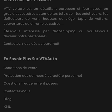
PHPSESSID
VTV voiture est un détaillant européen et fournisseur en
PHP.net
min
.vtvauto.eu
gros d'accessoires automobiles tels que:. les enjoliveurs, les
déflecteurs de vent, housses de siège, tapis de voiture,
sec
couvertures de chrome et cadres ...
Êtes-vous intéressé par dropshipping ou voulez-vous
devenir notre partenaire?
Contactez-nous dès aujourd'hui!
En Savoir Plus Sur VTVAuto
Conditions de vente
Protection des données à caractère personnel
Questions fréquemment posées
Contactez-nous
Blog
XML