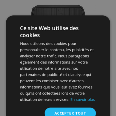
Ce site Web utilise des
cookies
Nous utilisons des cookies pour
personnaliser le contenu, les publicités et
analyser notre trafic. Nous partageons
également des informations sur votre
Bac de coffre DryZone pour MINI
utilisation de notre site avec nos
COUNTRYMAN 2010-2016 (ne convient
partenaires de publicité et d'analyse qui
pas pour plancher double de coffre)
peuvent les combiner avec d'autres
34,95 €
informations que vous leur avez fournies
ou qu'ils ont collectées lors de votre
Ajouter Au Panier
utilisation de leurs services.
En savoir plus
Ajouter
ACCEPTER TOUT