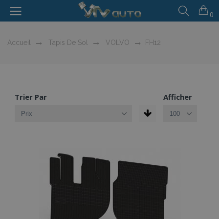
0
Accueil
Tapis De Sol
VOLVO
FH12
Trier Par
Afficher