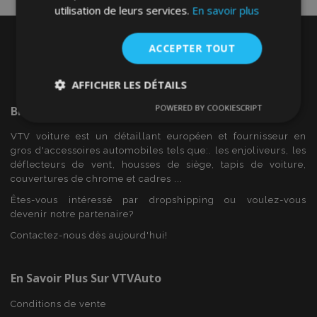
utilisation de leurs services.
En savoir plus
ACCEPTER TOUT
AFFICHER LES DÉTAILS
POWERED BY COOKIESCRIPT
Bienvenue Sur
VTVAuto
Strictement
Performance
Ciblage
nécessaires
VTV voiture est un détaillant européen et fournisseur en
gros d'accessoires automobiles tels que:. les enjoliveurs, les
déflecteurs de vent, housses de siège, tapis de voiture,
couvertures de chrome et cadres ...
Fonctionnalité
Êtes-vous intéressé par dropshipping ou voulez-vous
devenir notre partenaire?
Contactez-nous dès aujourd'hui!
En Savoir Plus Sur VTVAuto
Strictement nécessaires
Performance
Ciblage
Fonctionnalité
Conditions de vente