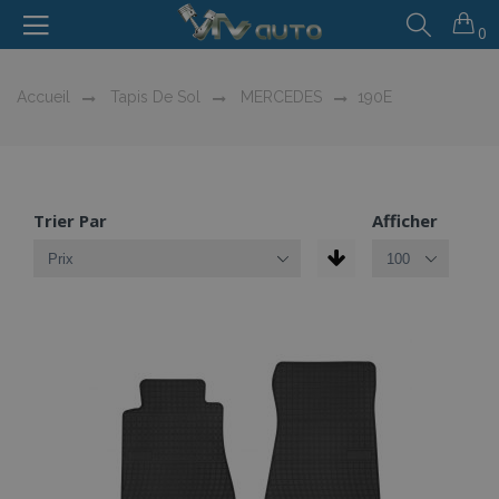
0
Accueil
Tapis De Sol
MERCEDES
190E
Trier Par
Afficher