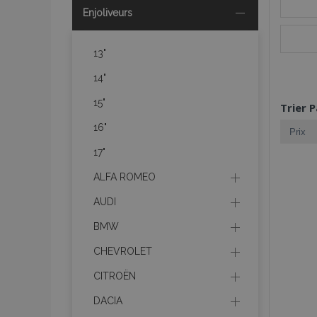
Enjoliveurs
13"
14"
15"
Trier P
16"
17"
ALFA ROMEO
AUDI
BMW
CHEVROLET
CITROËN
DACIA