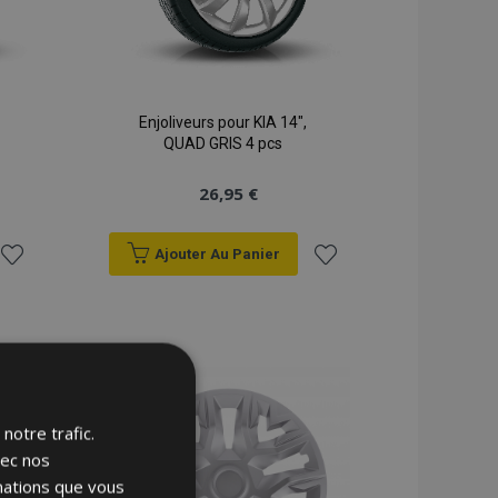
Enjoliveurs pour KIA 14",
QUAD GRIS 4 pcs
26,95 €
Ajouter Au Panier
Ajouter
Ajouter
à la
à la
liste
liste
d'achats
d'achats
notre trafic.
vec nos
rmations que vous