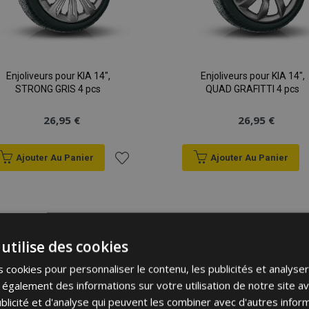
Enjoliveurs pour KIA 14",
Enjoliveurs pour KIA 14",
STRONG GRIS 4 pcs
QUAD GRAFITTI 4 pcs
26,95 €
26,95 €
Ajouter Au Panier
Ajouter Au Panier
Ajouter
à la
liste
utilise des cookies
d'achats
 cookies pour personnaliser le contenu, les publicités et analyser 
galement des informations sur votre utilisation de notre site a
blicité et d'analyse qui peuvent les combiner avec d'autres info