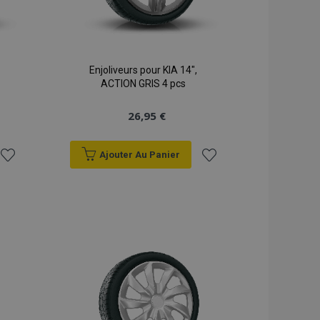
Enjoliveurs pour KIA 14",
ACTION GRIS 4 pcs
26,95 €
Ajouter Au Panier
Ajouter
Ajouter
à la
à la
liste
liste
d'achats
d'achats