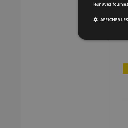
leur avez fournies
AFFICHER LE
Stricteme
nécessair
Les cookies strictem
utilisateurs et la g
nécessaires.
Nom
mage-cache-sessi