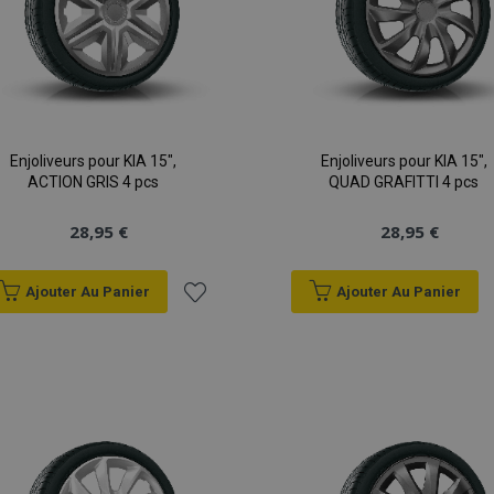
roduct_previous
1 jour
Stocke les identifiants de pr
Adobe Inc.
récemment consultés pour 
www.vtvauto.eu
facile.
d_product
1 jour
Stocke les identifiants de pr
Adobe Inc.
récemment comparés.
www.vtvauto.eu
d_product_previous
1 jour
Stocke les identifiants de pr
Adobe Inc.
précédemment comparés po
www.vtvauto.eu
facile.
Enjoliveurs pour KIA 15",
Enjoliveurs pour KIA 15",
age
1 jour
Ce cookie est utilisé pour fac
Adobe Inc.
ACTION GRIS 4 pcs
QUAD GRAFITTI 4 pcs
cache du contenu sur le navi
www.vtvauto.eu
d'accélérer le chargement d
28,95 €
28,95 €
nt
1 mois
Ce cookie est utilisé par le 
CookieScript
Script.com pour mémoriser 
www.vtvauto.eu
consentement des visiteurs
cookies. Il est nécessaire q
Ajouter Au Panier
Ajouter Au Panier
cookies Cookie-Script.com 
correctement.
Ajouter
59
Le cookie X-Magento-Vary est
Adobe Inc.
minutes
système Magento 2 pour me
www.vtvauto.eu
à la
59
que la version d'une page 
secondes
utilisateur a été modifiée. I
différentes versions de la 
liste
dans le cache par exemple V
1 jour
Suit les messages d'erreur e
d'achats
Adobe Inc.
notifications qui sont affichés 
www.vtvauto.eu
que le message de consente