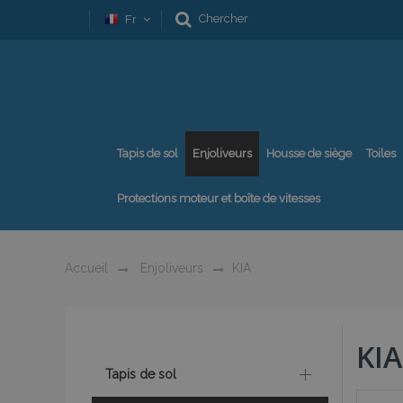
Chercher
Fr
Tapis de sol
Enjoliveurs
Housse de siège
Toiles
Protections moteur et boîte de vitesses
Accueil
Enjoliveurs
KIA
KIA
Tapis de sol