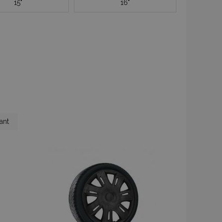
15"
16"
age
e
ant