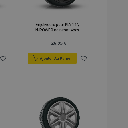
Enjoliveurs pour KIA 14",
N-POWER noir-mat 4pcs
26,95 €
Ajouter Au Panier
Ajouter
Ajouter
à la
à la
liste
liste
d'achats
d'achats