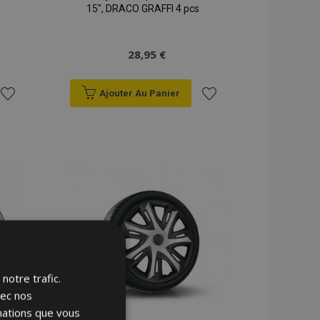
15", DRACO GRAFFI 4 pcs
28,95 €
Ajouter Au Panier
Ajouter
Ajouter
à la
à la
liste
liste
d'achats
d'achats
notre trafic.
vec nos
rmations que vous