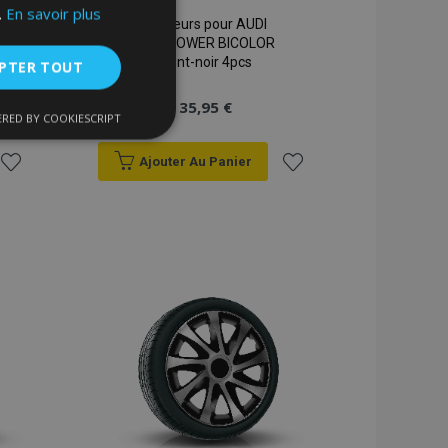
.
En savoir plus
Enjoliveurs pour AUDI
15", N-POWER BICOLOR
argent-noir 4pcs
PTER TOUT
35,95 €
RED BY COOKIESCRIPT
nctionnalité
Ajouter Au Panier
Ajouter
Ajouter
à la
à la
liste
liste
d'achats
d'achats
nnexion des
s strictement
enche le nettoyage
 Lorsque le cookie