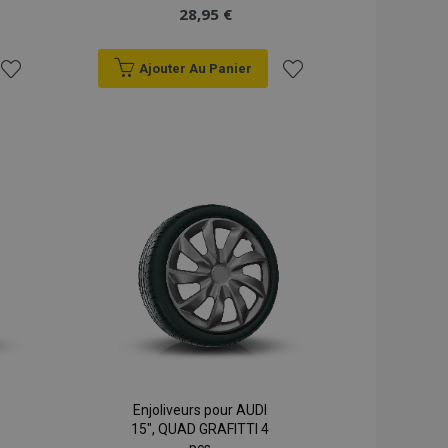
28,95 €
Ajouter Au Panier
Ajouter
Ajouter
à la
à la
liste
liste
d'achats
d'achats
Enjoliveurs pour AUDI
15", QUAD GRAFITTI 4