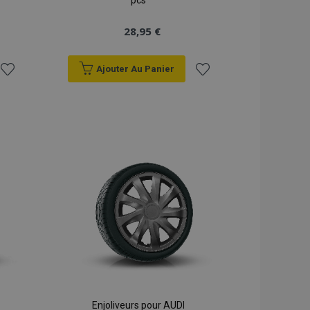
pcs
28,95 €
Ajouter Au Panier
Ajouter
Ajouter
à la
à la
liste
liste
d'achats
d'achats
Enjoliveurs pour AUDI