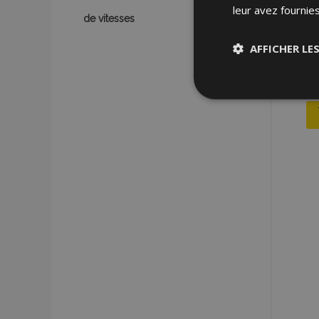
leur avez fournies
de vitesses
AFFICHER LE
Stricteme
nécessair
Les cookies strictem
utilisateurs et la g
nécessaires.
Nom
mage-cache-sessi