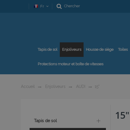
Chercher
Fr
Tapis de sol
Enjoliveurs
Housse de siège
Toiles
Protections moteur et boîte de vitesses
Accueil
Enjoliveurs
AUDI
15"
15"
Tapis de sol