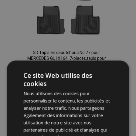
3D Tapis en caoutchouc No.77 pour
MERCEDES GL I X164, 7-places,tapis pour
1. et 2. rangée 2006-2012 (4 pcs)
52,95 €
Ce site Web utilise des
cookies
Ajouter Au Panier
Nous utilisons des cookies pour
Ajouter
personnaliser le contenu, les publicités et
analyser notre trafic. Nous partageons
à la
également des informations sur votre
utilisation de notre site avec nos
liste
partenaires de publicité et d'analyse qui
d'achats