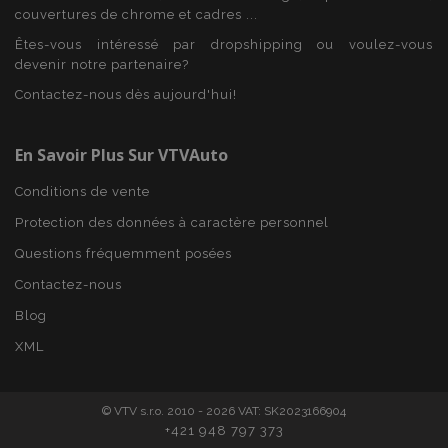
Fournisseur
/
Nom
Expi
couvertures de chrome et cadres ...
Domaine
Êtes-vous intéressé par dropshipping ou voulez-vous
mage-cache-sessid
1 
Adobe Inc.
www.vtvauto.eu
devenir notre partenaire?
Contactez-nous dès aujourd'hui!
En Savoir Plus Sur VTVAuto
Conditions de vente
Protection des données à caractère personnel
Questions fréquemment posées
Contactez-nous
product_data_storage
1 
Adobe Inc.
Blog
www.vtvauto.eu
Politique de
XML
confidentialité de Google
© VTV s.r.o. 2010 - 2026 VAT: SK2023166904
+421 948 797 373
PHPSESSID
PHP.net