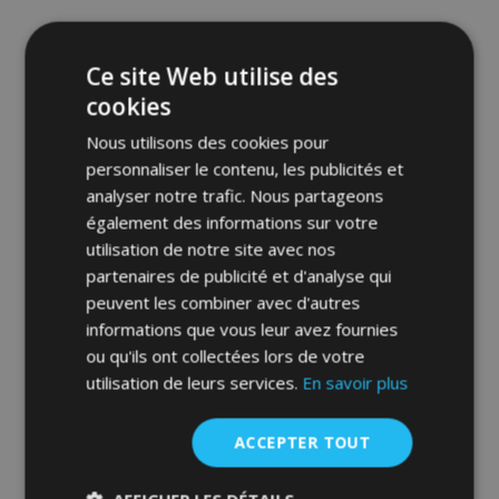
Ce site Web utilise des
cookies
Nous utilisons des cookies pour
personnaliser le contenu, les publicités et
analyser notre trafic. Nous partageons
également des informations sur votre
utilisation de notre site avec nos
partenaires de publicité et d'analyse qui
Toile pour voiture MOBILE GARAGE
peuvent les combiner avec d'autres
hatchback Audi A1 380-405 cm
informations que vous leur avez fournies
ou qu'ils ont collectées lors de votre
71,00 €
utilisation de leurs services.
En savoir plus
Ajouter Au Panier
ACCEPTER TOUT
Ajouter