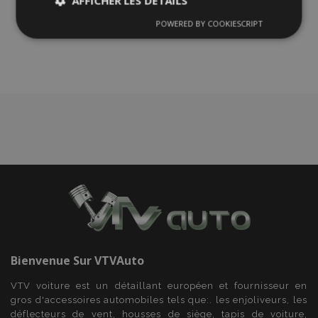
AFFICHER LES DÉTAILS
à la
POWERED BY COOKIESCRIPT
Strictement
Performance
Ciblage
liste
nécessaires
d'achats
Fonctionnalité
Strictement nécessaires
Performance
Ciblage
Fonctionnalité
Les cookies strictement nécessaires habilitent des
fonctionnalités de base du site Web telles que la
Bienvenue Sur
VTVAuto
connexion des utilisateurs et la gestion des
comptes. Le site Web ne peut pas être utilisé
VTV voiture est un détaillant européen et fournisseur en
correctement sans les cookies strictement
nécessaires.
gros d'accessoires automobiles tels que:. les enjoliveurs, les
déflecteurs de vent, housses de siège, tapis de voiture,