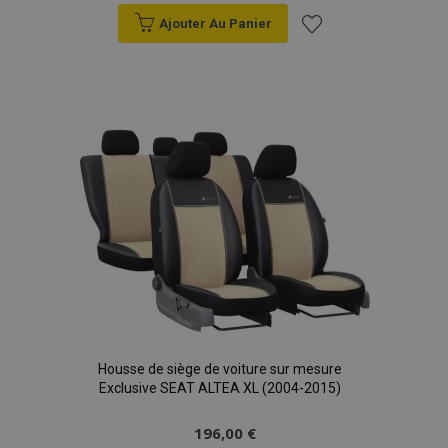
la
documentation,
Ajouter Au Panier
il est utilisé
pour limiter le
Ajouter
taux de
requêtes -
limitant la
à la
collecte de
données sur les
sites à fort
liste
trafic.
d'achats
Housse de siège de voiture sur mesure
Exclusive SEAT ALTEA XL (2004-2015)
196,00 €