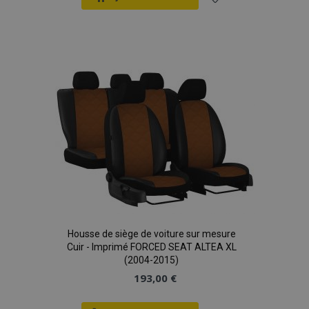
Ajouter
à la
recently_compared_product_previous
1 
Adobe Inc.
www.vtvauto.eu
liste
d'achats
mage-cache-storage
1 
Adobe Inc.
www.vtvauto.eu
CookieScriptConsent
1 
Housse de siège de voiture sur mesure
CookieScript
www.vtvauto.eu
Cuir - Imprimé FORCED SEAT ALTEA XL
(2004-2015)
193,00 €