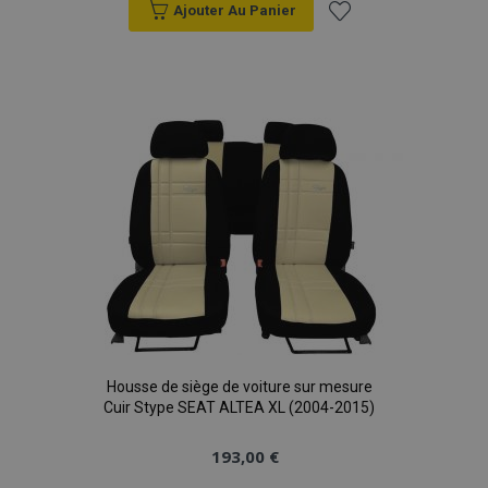
Ajouter Au Panier
Ajouter
à la
liste
X-Magento-Vary
Adobe Inc.
min
www.vtvauto.eu
d'achats
sec
Housse de siège de voiture sur mesure
Cuir Stype SEAT ALTEA XL (2004-2015)
193,00 €
mage-messages
1 
Adobe Inc.