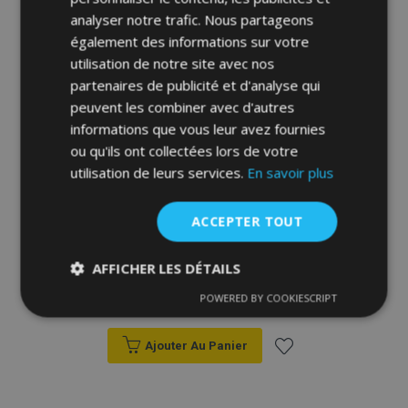
analyser notre trafic. Nous partageons
liste
également des informations sur votre
d'achats
utilisation de notre site avec nos
partenaires de publicité et d'analyse qui
peuvent les combiner avec d'autres
informations que vous leur avez fournies
ou qu'ils ont collectées lors de votre
utilisation de leurs services.
En savoir plus
ACCEPTER TOUT
Housse de siège de voiture sur mesure
Cuir STANDARD SEAT ALTEA (2004-
AFFICHER LES DÉTAILS
2015)
171,00 €
POWERED BY COOKIESCRIPT
Strictement
Performance
Ciblage
nécessaires
Ajouter Au Panier
Ajouter
Fonctionnalité