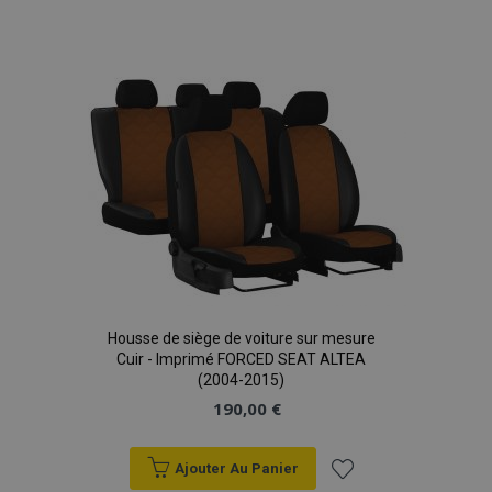
Ajouter
à la
liste
d'achats
mage-translation-file-version
Ses
Adobe Inc.
www.vtvauto.eu
Housse de siège de voiture sur mesure
Cuir - Imprimé FORCED SEAT ALTEA
(2004-2015)
190,00 €
Ajouter Au Panier
section_data_ids
1 
Adobe Inc.