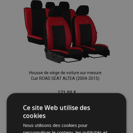
liste
d'achats
Housse de siège de voiture sur mesure
Cuir ROAD SEAT ALTEA (2004-2015)
171,00 €
Ce site Web utilise des
Ajouter Au Panier
cookies
Ajouter
Nous utilisons des cookies pour
à la
personnaliser le contenu, les publicités et