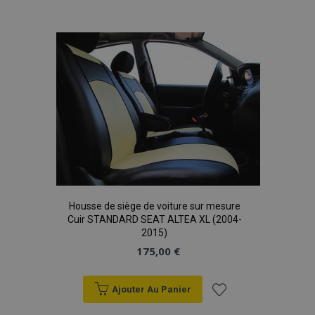
à la
liste
d'achats
product_data_storage
1 
Adobe Inc.
www.vtvauto.eu
Politique de
confidentialité de Google
PHPSESSID
PHP.net
Housse de siège de voiture sur mesure
min
.vtvauto.eu
Cuir STANDARD SEAT ALTEA XL (2004-
sec
2015)
175,00 €
Ajouter Au Panier