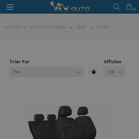
0
Accueil
Housse De Siège
SEAT
ALTEA
Trier Par
Afficher