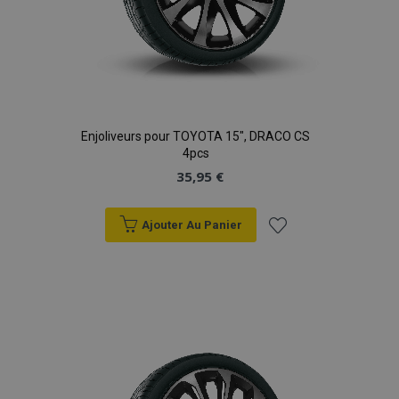
Strictement nécessaires
Performance
Ciblage
Fonctionnalité
Les cookies strictement nécessaires habilitent des
fonctionnalités de base du site Web telles que la
connexion des utilisateurs et la gestion des
comptes. Le site Web ne peut pas être utilisé
correctement sans les cookies strictement
Enjoliveurs pour TOYOTA 15", DRACO CS
nécessaires.
4pcs
Fournisseur
/
35,95 €
Nom
Expi
Domaine
mage-cache-sessid
1 
Adobe Inc.
www.vtvauto.eu
Ajouter Au Panier
Ajouter
à la
liste
d'achats