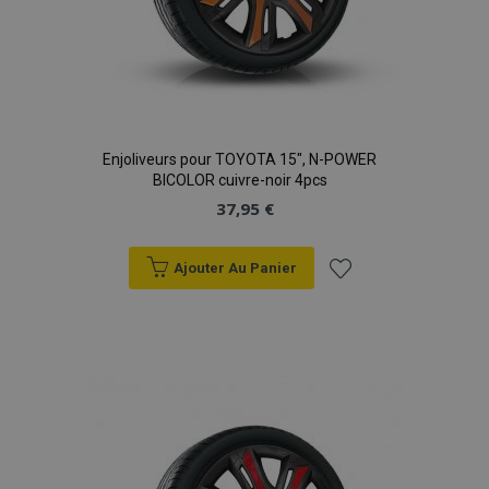
publicitaires
des pages.
Analytics. Il
tels que les
stocke et met à
enchères en
form_key
Session
jour une valeur
Ce cookie
Adobe Inc.
temps réel
unique pour
est utilisé
www.vtvauto.eu
d'annonceurs
chaque page
pour
tiers
visitée et est
faciliter la
utilisé pour
mise en
IDE
1 an
Ce cookie est
Google LLC
compter et
cache du
défini par
.doubleclick.net
suivre les pages
contenu sur
Doubleclick
vues.
le
et fournit des
Enjoliveurs pour TOYOTA 15", N-POWER
navigateur
informations
BICOLOR cuivre-noir 4pcs
afin
_ga_7E5BGE7T5J
.vtvauto.eu
1 an 1
Ce cookie est
sur la
d'accélérer
mois
utilisé par
manière
37,95 €
le
Google
dont
chargement
Analytics pour
l'utilisateur
des pages.
conserver l'état
final utilise le
de la session.
site Web et
Ajouter Au Panier
sur toute
_gat
58
Ce nom de
Google LLC
publicité que
Ajouter
secondes
cookie est
.vtvauto.eu
l'utilisateur
associé à
final a pu voir
Google
avant de
à la
Universal
visiter ledit
Analytics, selon
site Web.
la
liste
documentation,
il est utilisé
pour limiter le
d'achats
taux de
requêtes -
limitant la
collecte de