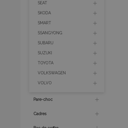
SEAT
SKODA
section_data_ids
SMART
SSANGYONG
recently_viewed_p
SUBARU
recently_viewed_p
SUZUKI
TOYOTA
recently_compare
VOLKSWAGEN
recently_compare
VOLVO
mage-cache-stor
Pare-choc
CookieScriptConse
Cadres