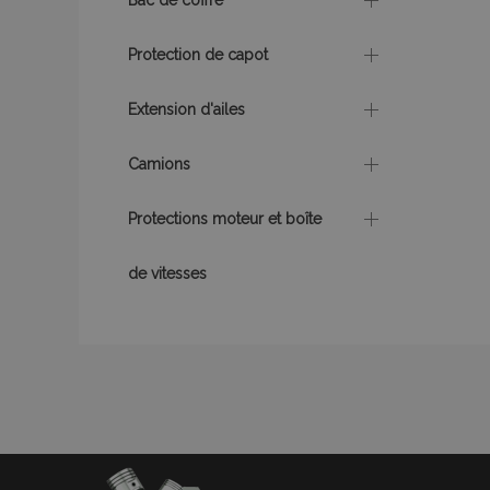
Bac de coffre
X-Magento-Vary
Protection de capot
Extension d'ailes
mage-messages
Camions
Protections moteur et boîte
de vitesses
Nom
Nom
Four
Nom
Dom
_ga
form_key
_gcl_au
Goo
.vtv
mage-translation-
storage
test_cookie
Goo
.dou
mage-cache-