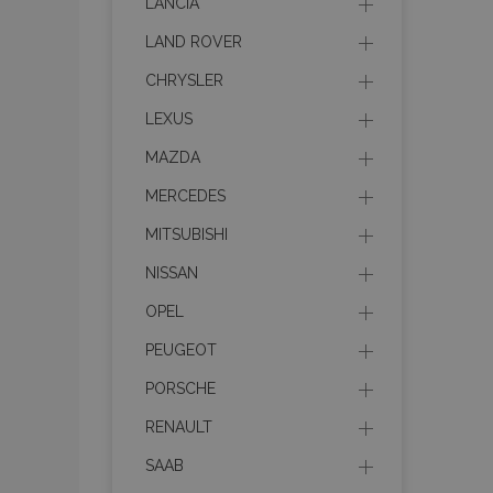
LANCIA
LAND ROVER
Les cookies strictem
utilisateurs et la g
CHRYSLER
nécessaires.
LEXUS
Nom
MAZDA
mage-cache-sessi
MERCEDES
MITSUBISHI
product_data_sto
NISSAN
OPEL
PHPSESSID
PEUGEOT
PORSCHE
RENAULT
SAAB
mage-translation-f