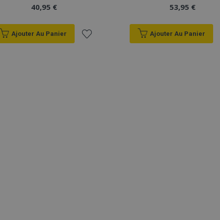
40,95 €
53,95 €
Ajouter Au Panier
Ajouter Au Panier
Ajouter
à la
liste
d'achats