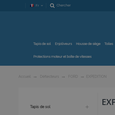
Chercher
Fr
Tapis de sol
Enjoliveurs
Housse de siège
Toiles
Protections moteur et boîte de vitesses
Accueil
Déflecteurs
FORD
EXPEDITION
EX
Tapis de sol