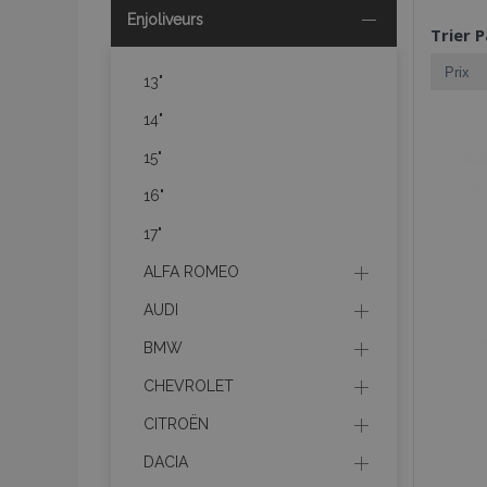
Enjoliveurs
Trier P
13"
14"
15"
16"
17"
ALFA ROMEO
AUDI
BMW
CHEVROLET
CITROËN
DACIA