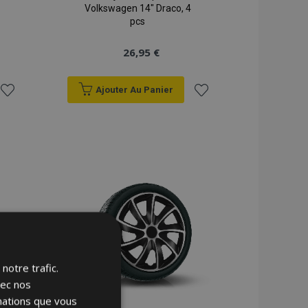
Volkswagen 14" Draco, 4
pcs
26,95 €
Ajouter Au Panier
Ajouter
Ajouter
à la
à la
liste
liste
d'achats
d'achats
notre trafic.
vec nos
rmations que vous