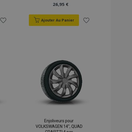
26,95 €
Ajouter Au Panier
Ajouter
Ajouter
à la
à la
liste
liste
d'achats
d'achats
Enjoliveurs pour
VOLKSWAGEN 14", QUAD