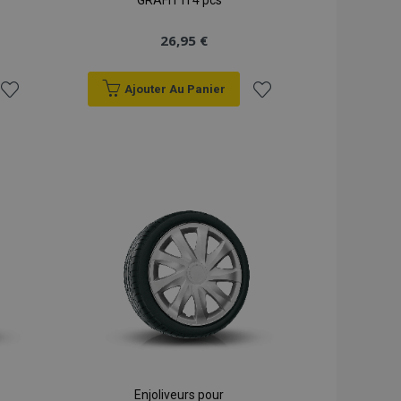
GRAFITTI 4 pcs
26,95 €
Ajouter Au Panier
Ajouter
Ajouter
à la
à la
liste
liste
d'achats
d'achats
Enjoliveurs pour