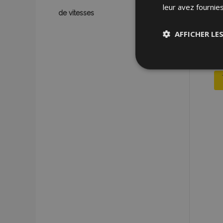
leur avez fournies
de vitesses
AFFICHER LE
Stricteme
nécessair
Les cookies strictem
utilisateurs et la g
nécessaires.
Nom
mage-cache-sessi