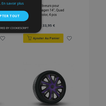
.
En savoir plus
Enjoliveurs pour
Volkswagen 14", Quad
bicolor, 4 pcs
PTER TOUT
33,95 €
RED BY COOKIESCRIPT
nctionnalité
Ajouter Au Panier
Ajouter
Ajouter
à la
à la
liste
liste
d'achats
d'achats
nnexion des
s strictement
enche le nettoyage
 Lorsque le cookie