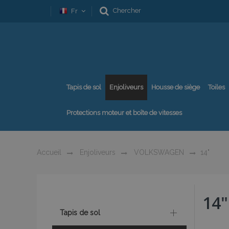
Chercher
Fr
Tapis de sol
Enjoliveurs
Housse de siège
Toiles
Protections moteur et boîte de vitesses
Accueil
Enjoliveurs
VOLKSWAGEN
14"
14"
Tapis de sol