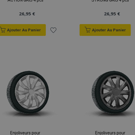
ACTION GRIS 4 pcs
STRONG GRIS 4 pcs
26,95 €
26,95 €
Ajouter Au Panier
Ajouter Au Panier
Ajouter
à la
liste
d'achats
Enjoliveurs pour
Enjoliveurs pour