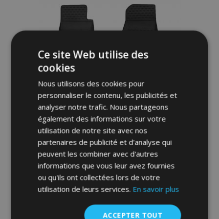
liste
d'achats
Ce site Web utilise des
cookies
Nous utilisons des cookies pour
personnaliser le contenu, les publicités et
analyser notre trafic. Nous partageons
également des informations sur votre
utilisation de notre site avec nos
partenaires de publicité et d'analyse qui
Tapis de voiture JEEP WRANGLER 4
peuvent les combiner avec d'autres
DOORS 2007-up, 4 pcs
informations que vous leur avez fournies
46,95 €
ou qu'ils ont collectées lors de votre
utilisation de leurs services.
En savoir plus
Ajouter Au Panier
Ajouter
ACCEPTER TOUT