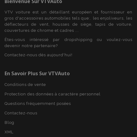
Bienvenue Sur
VTVAuto
PHPSESSID
PHP.net
VTV voiture est un détaillant européen et fournisseur en
min
.vtvauto.eu
gros d'accessoires automobiles tels que:. les enjoliveurs, les
sec
déflecteurs de vent, housses de siège, tapis de voiture,
couvertures de chrome et cadres ...
Êtes-vous intéressé par dropshipping ou voulez-vous
devenir notre partenaire?
Contactez-nous dès aujourd'hui!
En Savoir Plus Sur VTVAuto
Conditions de vente
Protection des données à caractère personnel
Questions fréquemment posées
Contactez-nous
Blog
XML