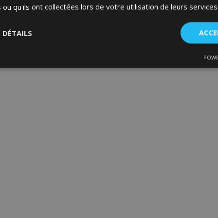
 ou qu'ils ont collectées lors de votre utilisation de leurs services
S DÉTAILS
ACCE
POWE
nt
Performance
Ciblage
Fo
es
Strictement nécessaires
Performance
Ciblage
Fonctionnalité
ent nécessaires habilitent des fonctionnalités de base du site Web telles que la co
estion des comptes. Le site Web ne peut pas être utilisé correctement sans les cookie
Fournisseur
/
Expiration
Description
Domaine
d
1 jour
La valeur de ce cookie décl
Adobe Inc.
du stockage du cache local.
www.vtvauto.eu