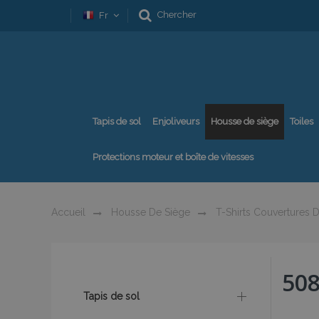
Chercher
Fr
Tapis de sol
Enjoliveurs
Housse de siège
Toiles
Protections moteur et boîte de vitesses
Accueil
Housse De Siège
T-Shirts Couvertures D
50
Tapis de sol