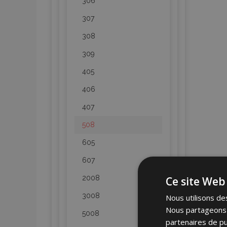
306
307
308
309
405
406
407
508
605
607
2008
Ce site Web 
3008
Nous utilisons des
Nous partageons é
5008
partenaires de pu