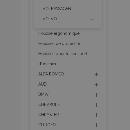
VOLKSWAGEN
VOLVO
product_data_sto
Housse ergonomique
PHPSESSID
Housses de protection
Housses pour le transport
d’un chien
ALFA ROMEO
mage-translation-f
AUDI
BMW
section_data_ids
CHEVROLET
CHRYSLER
recently_viewed_p
CITROEN