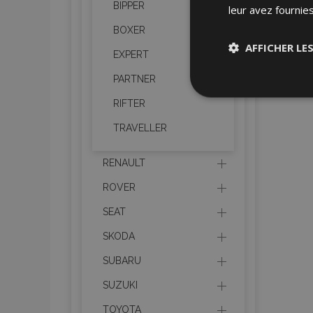
BIPPER
leur avez fournies
BOXER
AFFICHER LE
EXPERT
PARTNER
Stricteme
nécessair
RIFTER
TRAVELLER
RENAULT
ROVER
SEAT
Les cookies strictem
utilisateurs et la g
SKODA
nécessaires.
SUBARU
Nom
SUZUKI
mage-cache-sessi
TOYOTA