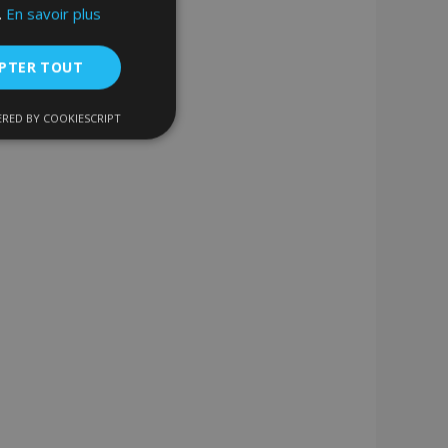
.
En savoir plus
PTER TOUT
RED BY COOKIESCRIPT
nctionnalité
nnexion des
s strictement
enche le nettoyage
 Lorsque le cookie