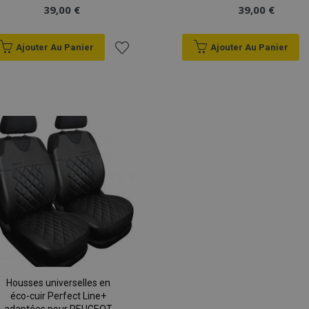
39,00 €
39,00 €
Ajouter Au Panier
Ajouter Au Panier
Ajouter
à la
liste
d'achats
Housses universelles en
éco-cuir Perfect Line+