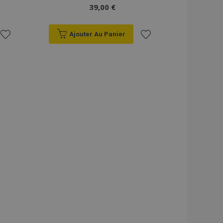
39,00 €
Ajouter Au Panier
Ajouter
Ajouter
à la
à la
liste
liste
d'achats
d'achats