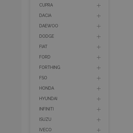
recently_viewed_p
CUPRA
DACIA
recently_compare
DAEWOO
recently_compare
DODGE
FIAT
mage-cache-stor
FORD
CookieScriptConse
FORTHING
FSO
HONDA
X-Magento-Vary
HYUNDAI
INFINITI
ISUZU
mage-messages
IVECO