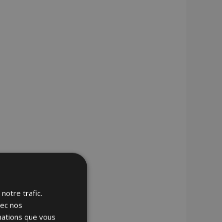
notre trafic.
vec nos
rmations que vous