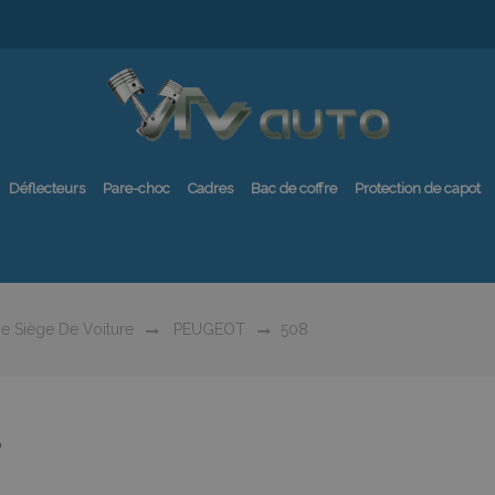
Déflecteurs
Pare-choc
Cadres
Bac de coffre
Protection de capot
e Siège De Voiture
PEUGEOT
508
8