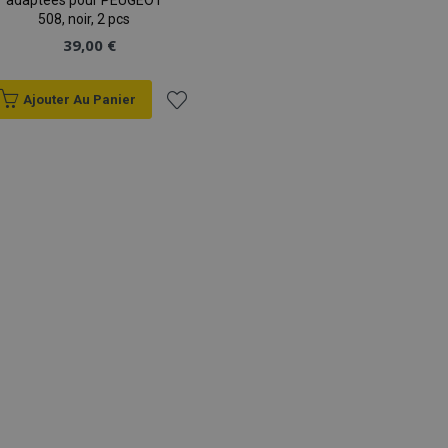
adaptées pour PEUGEOT
508, noir, 2 pcs
39,00 €
Ajouter Au Panier
Ajouter
à la
liste
d'achats