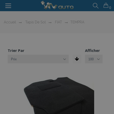
0
Accueil
Tapis De Sol
FIAT
TEMPRA
Trier Par
Afficher