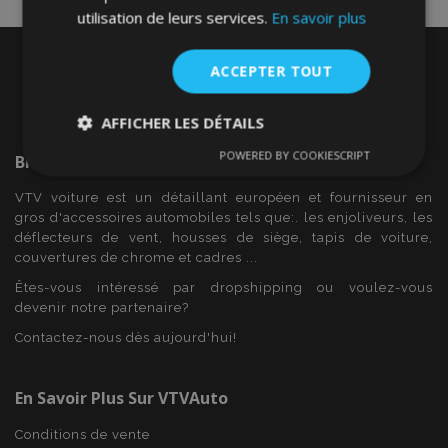
utilisation de leurs services.
En savoir plus
ACCEPTER TOUT
AFFICHER LES DÉTAILS
POWERED BY COOKIESCRIPT
Bienvenue Sur
VTVAuto
Strictement
Performance
Ciblage
nécessaires
VTV voiture est un détaillant européen et fournisseur en
gros d'accessoires automobiles tels que:. les enjoliveurs, les
déflecteurs de vent, housses de siège, tapis de voiture,
Fonctionnalité
couvertures de chrome et cadres ...
Êtes-vous intéressé par dropshipping ou voulez-vous
devenir notre partenaire?
Contactez-nous dès aujourd'hui!
En Savoir Plus Sur VTVAuto
Strictement nécessaires
Performance
Ciblage
Fonctionnalité
Conditions de vente