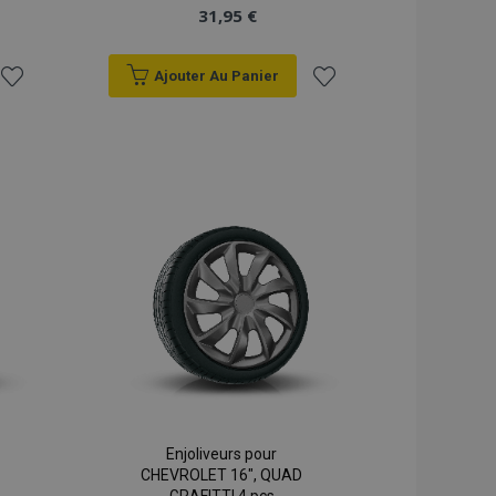
31,95 €
Ajouter Au Panier
Ajouter
Ajouter
à la
à la
liste
liste
d'achats
d'achats
Enjoliveurs pour
CHEVROLET 16", QUAD