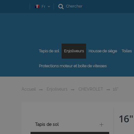
Chercher
Fr
Tapis de sol
Enjoliveurs
Housse de siège
Toiles
Protections moteur et boîte de vitesses
Accueil
Enjoliveurs
CHEVROLET
16"
16"
Tapis de sol