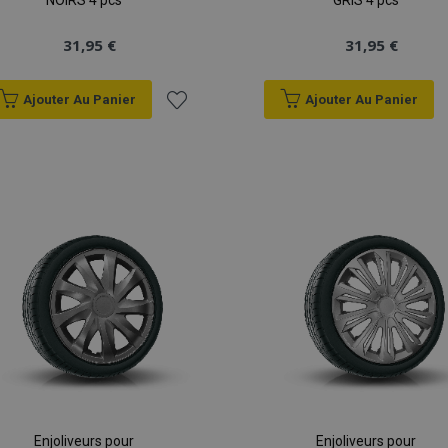
NOIRS 4 pcs
GRIS 4 pcs
31,95 €
31,95 €
Ajouter Au Panier
Ajouter Au Panier
Ajouter
à la
liste
d'achats
Enjoliveurs pour
Enjoliveurs pour