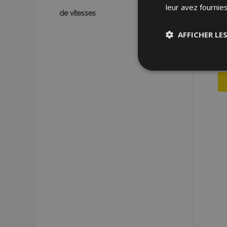
leur avez fournies
de vitesses
AFFICHER LE
Stricteme
nécessair
Les cookies strictem
utilisateurs et la g
nécessaires.
Nom
mage-cache-sessi