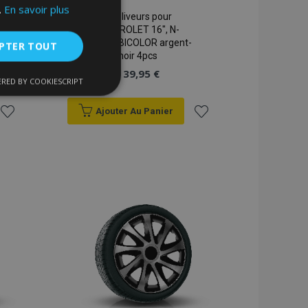
.
En savoir plus
Enjoliveurs pour
CHEVROLET 16", N-
POWER BICOLOR argent-
PTER TOUT
noir 4pcs
39,95 €
RED BY COOKIESCRIPT
nctionnalité
Ajouter Au Panier
Ajouter
Ajouter
à la
à la
liste
liste
d'achats
d'achats
nnexion des
s strictement
enche le nettoyage
 Lorsque le cookie