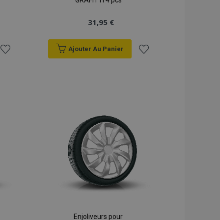
GRAFITTI 4 pcs
31,95 €
Ajouter Au Panier
Ajouter
Ajouter
à la
à la
liste
liste
d'achats
d'achats
Enjoliveurs pour