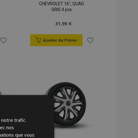
CHEVROLET 16", QUAD
GRIS 4 pcs
31,95 €
Ajouter Au Panier
Ajouter
Ajouter
à la
à la
liste
liste
d'achats
d'achats
notre trafic.
vec nos
rmations que vous