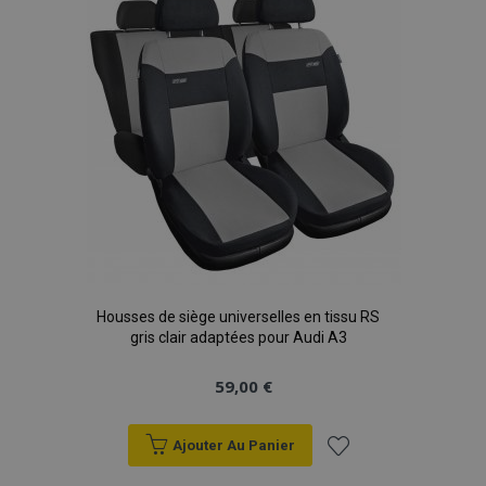
d'achats
X-Magento-Vary
Adobe Inc.
min
www.vtvauto.eu
sec
Housses de siège universelles en tissu RS
gris clair adaptées pour Audi A3
mage-messages
1 
Adobe Inc.
www.vtvauto.eu
59,00 €
Ajouter Au Panier