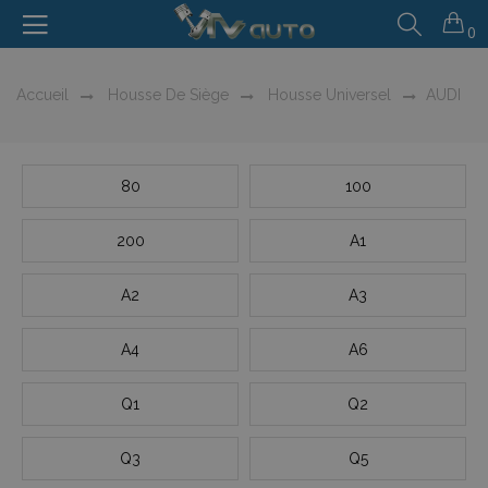
0
Accueil
Housse De Siège
Housse Universel
AUDI
80
100
200
A1
A2
A3
A4
A6
Q1
Q2
Q3
Q5