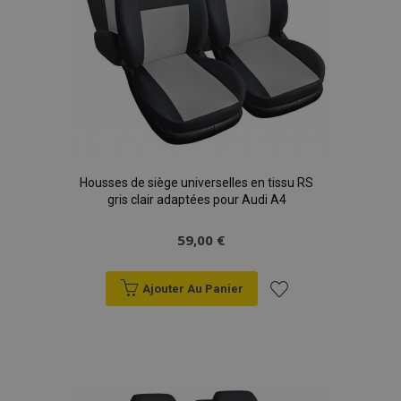
mage-cache-storage
1 
Adobe Inc.
www.vtvauto.eu
Housses de siège universelles en tissu RS
gris clair adaptées pour Audi A4
CookieScriptConsent
1 
CookieScript
www.vtvauto.eu
59,00 €
Ajouter Au Panier
Ajouter
à la
liste