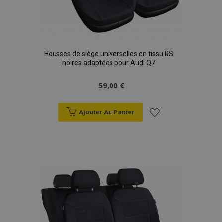
données sur les
sites à fort
trafic.
Housses de siège universelles en tissu RS
noires adaptées pour Audi Q7
59,00 €
Ajouter Au Panier
Ajouter
à la
liste
d'achats