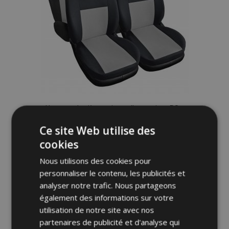
Housses de siège universelles en tissu RS
gris clair adaptées pour Audi Q5
Ce site Web utilise des
59,00 €
cookies
Nous utilisons des cookies pour
Ajouter Au Panier
personnaliser le contenu, les publicités et
analyser notre trafic. Nous partageons
Ajouter
également des informations sur votre
à la
utilisation de notre site avec nos
partenaires de publicité et d'analyse qui
liste