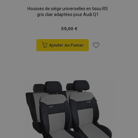
Housses de siège universelles en tissu RS
gris clair adaptées pour Audi Q1
59,00 €
Ajouter Au Panier
mage-translation-file-version
Ses
Adobe Inc.
www.vtvauto.eu
Ajouter
à la
liste
d'achats
section_data_ids
1 
Adobe Inc.
www.vtvauto.eu