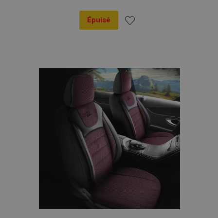
Épuisé
Ajouter
à la
liste
d'achats