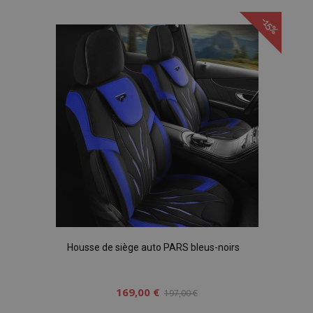
à la
-15%
liste
d'achats
Housse de siège auto PARS bleus-noirs
169,00 €
197,00 €