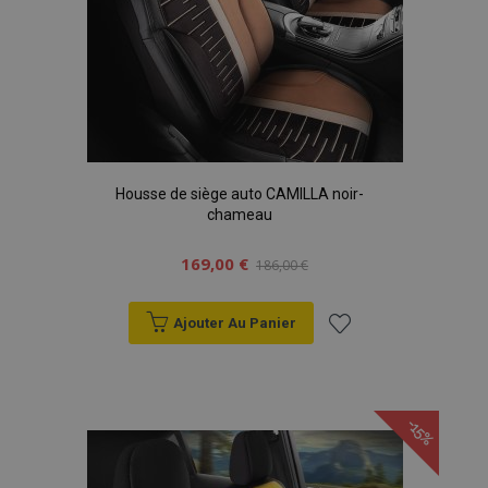
données sur les
sites à fort
trafic.
Housse de siège auto CAMILLA noir-
chameau
169,00 €
186,00 €
Ajouter Au Panier
Ajouter
à la
-15%
liste