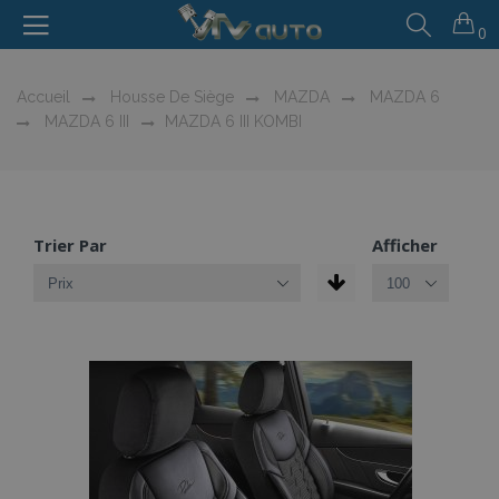
0
Accueil
Housse De Siège
MAZDA
MAZDA 6
MAZDA 6 III
MAZDA 6 III KOMBI
Trier Par
Afficher