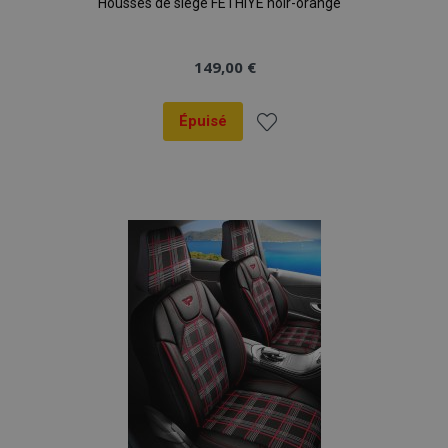
Housses de siège FETHIYE noir-orange
149,00 €
Épuisé
Ajouter
à la
liste
d'achats