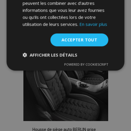
peuvent les combiner avec d'autres
Ajouter Au Panier
informations que vous leur avez fournies
ou qu'ils ont collectées lors de votre
Ajouter
utilisation de leurs services.
En savoir plus
à la
ACCEPTER TOUT
liste
d'achats
AFFICHER LES DÉTAILS
POWERED BY COOKIESCRIPT
Strictement
Performance
Ciblage
nécessaires
Fonctionnalité
Housse de siège auto BERLIN grise