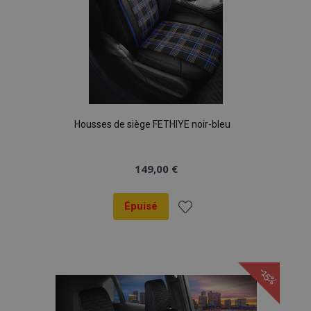
Housses de siège FETHIYE noir-bleu
149,00 €
Épuisé
Ajouter
à la
-15%
liste