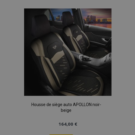
à la
liste
d'achats
mage-cache-storage
1 
Adobe Inc.
www.vtvauto.eu
CookieScriptConsent
1 
CookieScript
www.vtvauto.eu
Housse de siège auto APOLLON noir-
beige
164,00 €