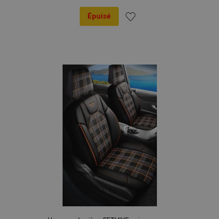
Épuisé
Ajouter
à la
liste
d'achats