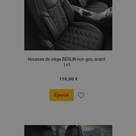
Housses de siège BERLIN noir-gris, avant
1+1
116,00 €
Épuisé
Ajouter
à la
liste