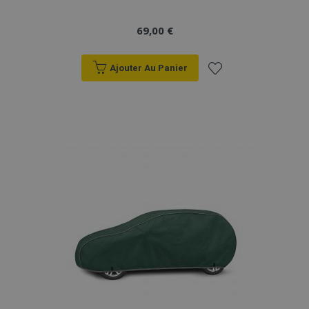
69,00 €
Ajouter Au Panier
Ajouter
à la
liste
d'achats