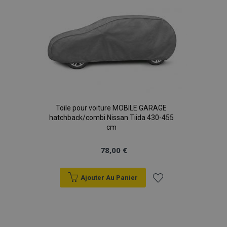
liste
d'achats
Toile pour voiture MOBILE GARAGE
hatchback/combi Nissan Tiida 430-455
cm
78,00 €
Ajouter Au Panier
Ajouter
à la