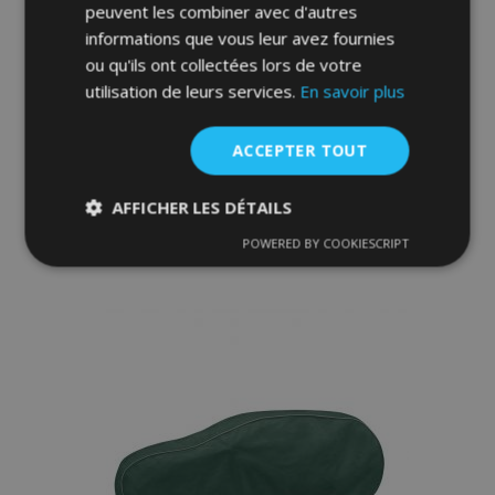
peuvent les combiner avec d'autres
Bâche pour voiture pour Nissan Almera -
informations que vous leur avez fournies
Membrane Garage, L Sedan (425-470 cm)
ou qu'ils ont collectées lors de votre
utilisation de leurs services.
En savoir plus
75,00 €
ACCEPTER TOUT
Ajouter Au Panier
AFFICHER LES DÉTAILS
Ajouter
POWERED BY COOKIESCRIPT
Strictement
Performance
Ciblage
à la
nécessaires
liste
d'achats
Fonctionnalité