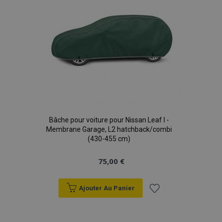
product_data_storage
1 
Adobe Inc.
www.vtvauto.eu
Politique de
confidentialité de Google
PHPSESSID
PHP.net
min
.vtvauto.eu
sec
Bâche pour voiture pour Nissan Leaf I -
Membrane Garage, L2 hatchback/combi
(430-455 cm)
75,00 €
Ajouter Au Panier
Ajouter