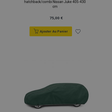
hatchback/combi Nissan Juke 405-430
données sur les
cm
sites à fort
trafic.
75,00 €
Ajouter Au Panier
Ajouter
à la
liste
d'achats