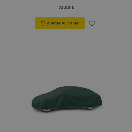
73,00 €
Ajouter Au Panier
Ajouter
à la
liste
d'achats