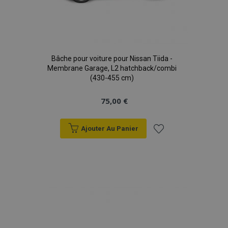
X-Magento-Vary
Adobe Inc.
min
www.vtvauto.eu
sec
Bâche pour voiture pour Nissan Tiida -
Membrane Garage, L2 hatchback/combi
(430-455 cm)
75,00 €
Ajouter Au Panier
Ajouter
à la
mage-messages
1 
Adobe Inc.
www.vtvauto.eu
liste
d'achats