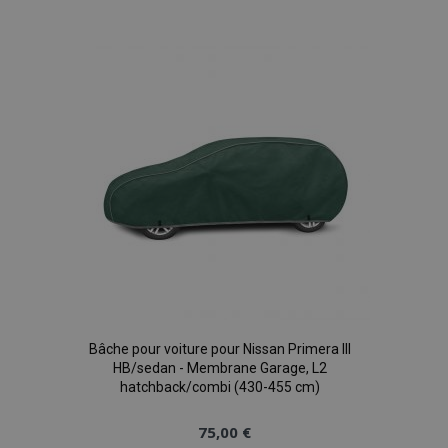
à la
liste
d'achats
mage-translation-file-version
Ses
Adobe Inc.
www.vtvauto.eu
section_data_ids
1 
Adobe Inc.
Bâche pour voiture pour Nissan Primera III
www.vtvauto.eu
HB/sedan - Membrane Garage, L2
hatchback/combi (430-455 cm)
75,00 €