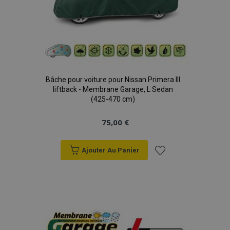
Bâche pour voiture pour Nissan Primera III
liftback - Membrane Garage, L Sedan
(425-470 cm)
75,00 €
Ajouter Au Panier
Ajouter
à la
liste
d'achats