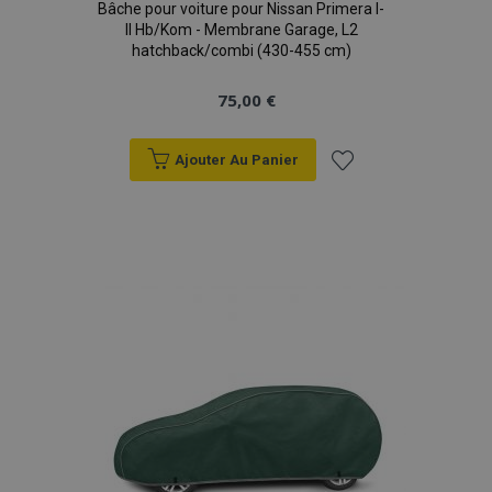
Bâche pour voiture pour Nissan Primera I-
II Hb/Kom - Membrane Garage, L2
hatchback/combi (430-455 cm)
75,00 €
mage-cache-storage
1 
Adobe Inc.
www.vtvauto.eu
Ajouter Au Panier
Ajouter
à la
CookieScriptConsent
1 
CookieScript
www.vtvauto.eu
liste
d'achats