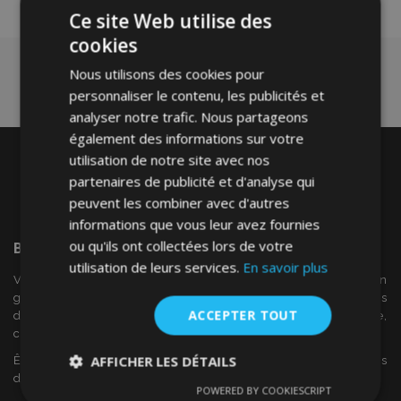
Ce site Web utilise des
cookies
Nous utilisons des cookies pour
personnaliser le contenu, les publicités et
analyser notre trafic. Nous partageons
également des informations sur votre
utilisation de notre site avec nos
partenaires de publicité et d'analyse qui
peuvent les combiner avec d'autres
informations que vous leur avez fournies
ou qu'ils ont collectées lors de votre
Bienvenue Sur
VTVAuto
utilisation de leurs services.
En savoir plus
VTV voiture est un détaillant européen et fournisseur en
gros d'accessoires automobiles tels que:. les enjoliveurs, les
ACCEPTER TOUT
déflecteurs de vent, housses de siège, tapis de voiture,
couvertures de chrome et cadres ...
AFFICHER LES DÉTAILS
Êtes-vous intéressé par dropshipping ou voulez-vous
devenir notre partenaire?
POWERED BY COOKIESCRIPT
Strictement
Performance
Ciblage