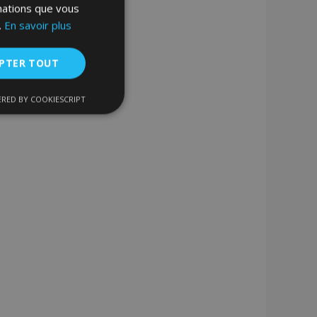
rmations que vous
.
En savoir plus
PTER TOUT
RED BY COOKIESCRIPT
nctionnalité
nnexion des
s strictement