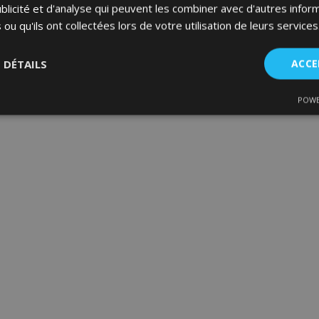
blicité et d'analyse qui peuvent les combiner avec d'autres info
 ou qu'ils ont collectées lors de votre utilisation de leurs services
S DÉTAILS
ACCE
POWE
nt
Performance
Ciblage
Fo
es
Strictement nécessaires
Performance
Ciblage
Fonctionnalité
ent nécessaires habilitent des fonctionnalités de base du site Web telles que la co
estion des comptes. Le site Web ne peut pas être utilisé correctement sans les cookie
Fournisseur
/
Expiration
Description
Domaine