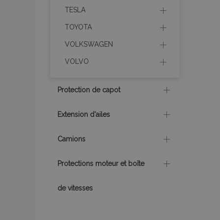
TESLA
recently_viewed_p
TOYOTA
recently_compare
VOLKSWAGEN
recently_compare
VOLVO
mage-cache-stor
Protection de capot
Extension d'ailes
CookieScriptConse
Camions
Protections moteur et boîte
X-Magento-Vary
de vitesses
mage-messages