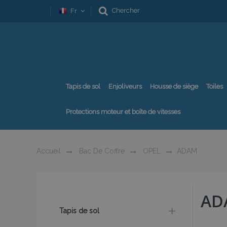
Chercher
Fr
Tapis de sol
Enjoliveurs
Housse de siège
Toiles
Protections moteur et boîte de vitesses
Accueil
Bac De Coffre
OPEL
ADAM
AD
Tapis de sol