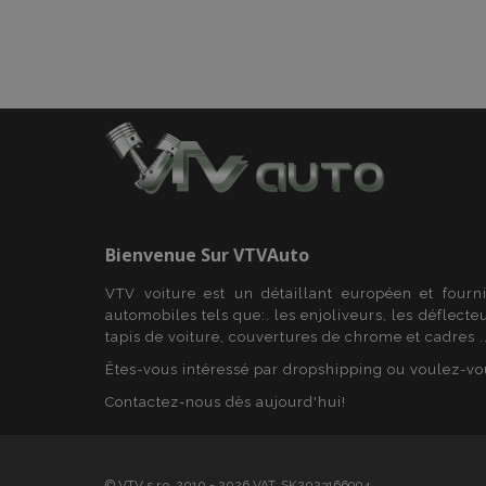
Nom
Nom
Four
Nom
Dom
_ga
form_key
_gcl_au
Goo
.vtv
Bienvenue Sur
VTVAuto
mage-translation-
storage
test_cookie
Goo
.dou
VTV voiture est un détaillant européen et fourn
mage-cache-
automobiles tels que:. les enjoliveurs, les déflecte
_gid
storage-section-
invalidation
tapis de voiture, couvertures de chrome et cadres ..
_fbp
Met
form_key
Inc.
Êtes-vous intéressé par dropshipping ou voulez-vo
_ga_7E5BGE7T5J
.vtv
Contactez-nous dès aujourd'hui!
IDE
Goo
_gat
.dou
© VTV s.r.o. 2010 - 2026 VAT: SK2023166904