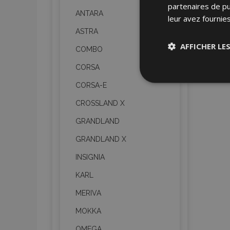
partenaires de pu
ANTARA
leur avez fournies
ASTRA
AFFICHER LE
COMBO
CORSA
Stricteme
nécessair
CORSA-E
CROSSLAND X
GRANDLAND
GRANDLAND X
INSIGNIA
KARL
Les cookies strictem
utilisateurs et la g
nécessaires.
MERIVA
MOKKA
Nom
OMEGA