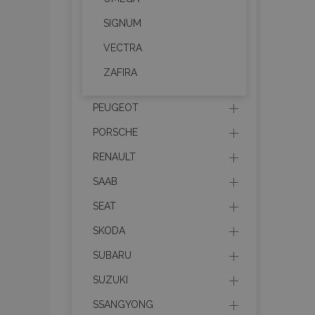
mage-cache-sessi
SIGNUM
VECTRA
product_data_sto
ZAFIRA
PHPSESSID
PEUGEOT
PORSCHE
RENAULT
SAAB
mage-translation-f
SEAT
SKODA
section_data_ids
SUBARU
SUZUKI
recently_viewed_p
SSANGYONG