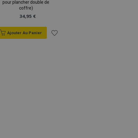
pour plancher double de
coffre)
34,95 €
Ajouter Au Panier
Ajouter
à la
liste
d'achats