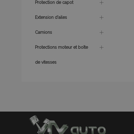
Protection de capot
recently_compare
Extension d'ailes
mage-cache-stor
Camions
CookieScriptConse
Protections moteur et boîte
de vitesses
X-Magento-Vary
mage-messages