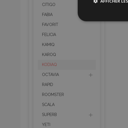
AFFICHER LE
CITIGO
FABIA
Stricteme
nécessair
FAVORIT
FELICIA
KAMIQ
KAROQ
KODIAQ
Les cookies strictem
OCTAVIA
utilisateurs et la g
nécessaires.
RAPID
Nom
ROOMSTER
mage-cache-sessi
SCALA
SUPERB
YETI
product_data_sto