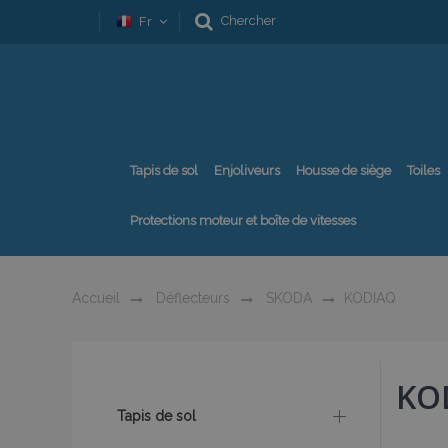
Chercher
Fr
Tapis de sol
Enjoliveurs
Housse de siège
Toiles
Protections moteur et boîte de vitesses
Accueil
Déflecteurs
SKODA
KODIAQ
KO
Tapis de sol