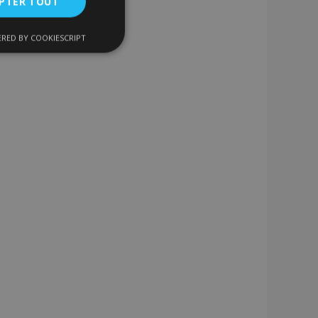
PTER TOUT
RED BY COOKIESCRIPT
nctionnalité
nnexion des
s strictement
enche le nettoyage
 Lorsque le cookie
on backend,
tockage local et
r true.
 données produit