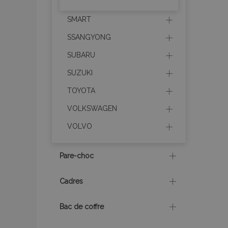
SMART
PHPSESSID
SSANGYONG
SUBARU
SUZUKI
TOYOTA
mage-translation-f
VOLKSWAGEN
VOLVO
section_data_ids
Pare-choc
recently_viewed_p
Cadres
recently_viewed_p
Bac de coffre
recently_compare