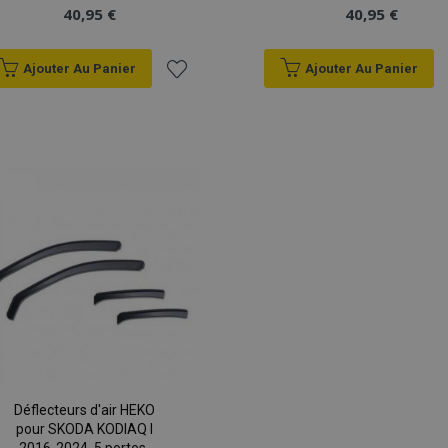
40,95 €
40,95 €
Ajouter Au Panier
Ajouter Au Panier
Ajouter
à la
liste
d'achats
Déflecteurs d'air HEKO
pour SKODA KODIAQ I