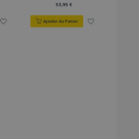
53,95 €
Ajouter Au Panier
Ajouter
Ajouter
à la
à la
liste
liste
d'achats
d'achats