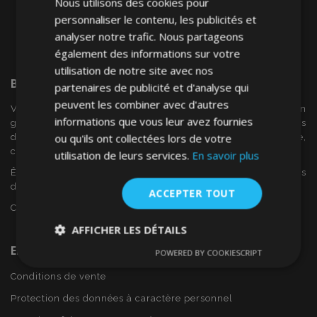
Nous utilisons des cookies pour
personnaliser le contenu, les publicités et
analyser notre trafic. Nous partageons
également des informations sur votre
utilisation de notre site avec nos
Bienvenue Sur
VTVAuto
partenaires de publicité et d'analyse qui
peuvent les combiner avec d'autres
VTV voiture est un détaillant européen et fournisseur en
informations que vous leur avez fournies
gros d'accessoires automobiles tels que:. les enjoliveurs, les
ou qu'ils ont collectées lors de votre
déflecteurs de vent, housses de siège, tapis de voiture,
couvertures de chrome et cadres ...
utilisation de leurs services.
En savoir plus
Êtes-vous intéressé par dropshipping ou voulez-vous
devenir notre partenaire?
ACCEPTER TOUT
Contactez-nous dès aujourd'hui!
AFFICHER LES DÉTAILS
En Savoir Plus Sur VTVAuto
POWERED BY COOKIESCRIPT
Strictement
Performance
Ciblage
nécessaires
Conditions de vente
Protection des données à caractère personnel