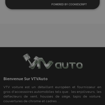
liste
POWERED BY COOKIESCRIPT
Strictement
Performance
Ciblage
nécessaires
d'achats
Fonctionnalité
Strictement nécessaires
Performance
Ciblage
Fonctionnalité
Les cookies strictement nécessaires habilitent des
Bienvenue Sur
VTVAuto
fonctionnalités de base du site Web telles que la
connexion des utilisateurs et la gestion des
VTV voiture est un détaillant européen et fournisseur en
comptes. Le site Web ne peut pas être utilisé
correctement sans les cookies strictement
gros d'accessoires automobiles tels que:. les enjoliveurs, les
nécessaires.
déflecteurs de vent, housses de siège, tapis de voiture,
couvertures de chrome et cadres ...
Fournisseur
/
Nom
Expi