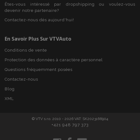
Domaine
Êtes-vous intéressé par dropshipping ou voulez-vous
mage-cache-sessid
1 
devenir notre partenaire?
Adobe Inc.
www.vtvauto.eu
Contactez-nous dès aujourd'hui!
En Savoir Plus Sur VTVAuto
Conditions de vente
Protection des données à caractère personnel
Questions fréquemment posées
Contactez-nous
Blog
product_data_storage
1 
Adobe Inc.
www.vtvauto.eu
Politique de
XML
confidentialité de Google
© VTV s.r.o. 2010 - 2026 VAT: SK2023166904
+421 948 797 373
PHPSESSID
PHP.net
min
.vtvauto.eu