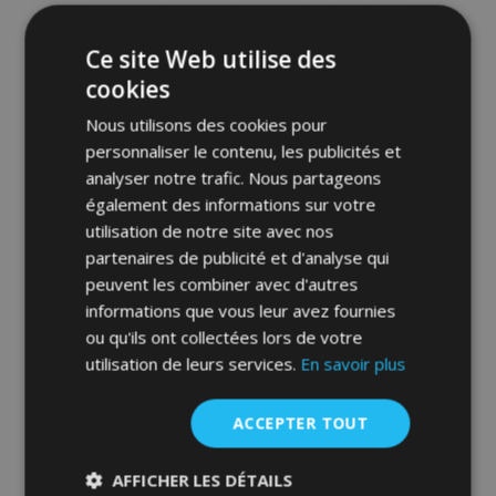
d'achats
Ce site Web utilise des
cookies
Nous utilisons des cookies pour
personnaliser le contenu, les publicités et
analyser notre trafic. Nous partageons
également des informations sur votre
utilisation de notre site avec nos
partenaires de publicité et d'analyse qui
Toile pour voiture MOBILE GARAGE sedan
Ford Scorpio 472-500 cm
peuvent les combiner avec d'autres
informations que vous leur avez fournies
83,00 €
ou qu'ils ont collectées lors de votre
utilisation de leurs services.
En savoir plus
Ajouter Au Panier
ACCEPTER TOUT
Ajouter
à la
AFFICHER LES DÉTAILS