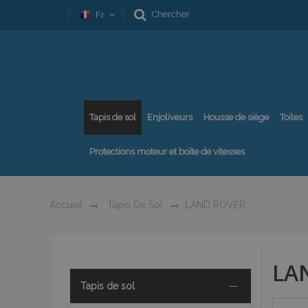
Chercher
Fr
Tapis de sol
Enjoliveurs
Housse de siège
Toiles
Protections moteur et boîte de vitesses
Accueil
Tapis De Sol
LAND ROVER
LA
Tapis de sol