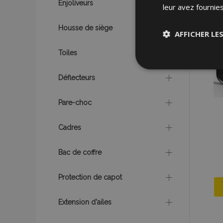
Enjoliveurs
leur avez fournies
Housse de siège
AFFICHER LE
Toiles
Stricteme
nécessair
Déflecteurs
Pare-choc
Cadres
Bac de coffre
Les cookies strictem
utilisateurs et la g
nécessaires.
Protection de capot
Nom
Extension d'ailes
mage-cache-sessi