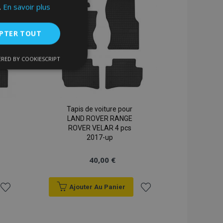
.
En savoir plus
d'achats
d'achats
PTER TOUT
RED BY COOKIESCRIPT
nctionnalité
Tapis de voiture pour
LAND ROVER RANGE
ROVER VELAR 4 pcs
2017-up
40,00 €
nnexion des
s strictement
Ajouter Au Panier
Ajouter
Ajouter
enche le nettoyage
 Lorsque le cookie