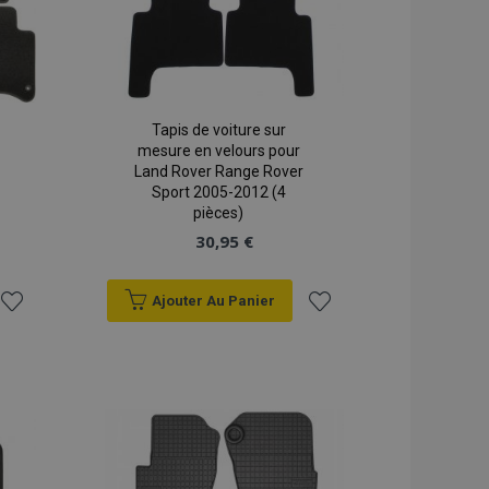
Tapis de voiture sur
mesure en velours pour
Land Rover Range Rover
Sport 2005-2012 (4
pièces)
30,95 €
Ajouter Au Panier
Ajouter
Ajouter
à la
à la
liste
liste
d'achats
d'achats