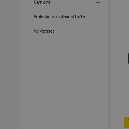
Camions
Protections moteur et boîte
product_data_sto
de vitesses
PHPSESSID
mage-translation-f
section_data_ids
recently_viewed_p