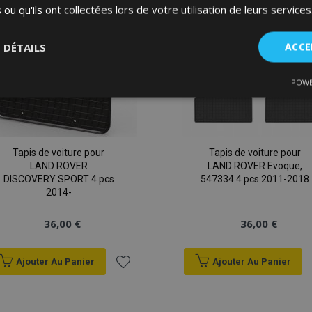
 ou qu'ils ont collectées lors de votre utilisation de leurs services
d'achats
S DÉTAILS
ACCE
POWE
nt
Performance
Ciblage
Fo
es
Tapis de voiture pour
Tapis de voiture pour
LAND ROVER
LAND ROVER Evoque,
DISCOVERY SPORT 4 pcs
547334 4 pcs 2011-2018
2014-
Strictement nécessaires
Performance
Ciblage
Fonctionnalité
36,00 €
36,00 €
ent nécessaires habilitent des fonctionnalités de base du site Web telles que la co
estion des comptes. Le site Web ne peut pas être utilisé correctement sans les cookie
Ajouter Au Panier
Ajouter Au Panier
Fournisseur
/
Expiration
Description
Domaine
Ajouter
d
1 jour
La valeur de ce cookie décl
Adobe Inc.
du stockage du cache local.
www.vtvauto.eu