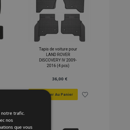
Tapis de voiture pour
LAND ROVER
DISCOVERY IV 2009-
2016 (4 pcs)
36,00 €
Ajouter Au Panier
Ajouter
Ajouter
notre trafic.
à la
à la
vec nos
rmations que vous
liste
liste