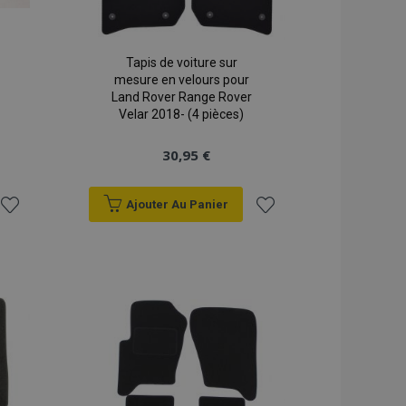
Tapis de voiture sur
mesure en velours pour
Land Rover Range Rover
Velar 2018- (4 pièces)
30,95 €
Ajouter Au Panier
Ajouter
Ajouter
à la
à la
liste
liste
d'achats
d'achats