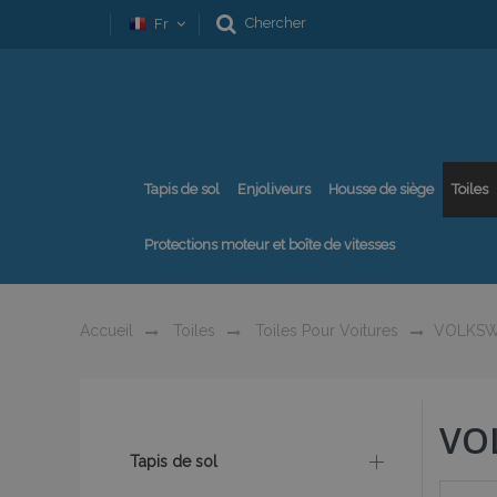
Chercher
Fr
Tapis de sol
Enjoliveurs
Housse de siège
Toiles
Protections moteur et boîte de vitesses
Accueil
Toiles
Toiles Pour Voitures
VOLKS
VO
Tapis de sol