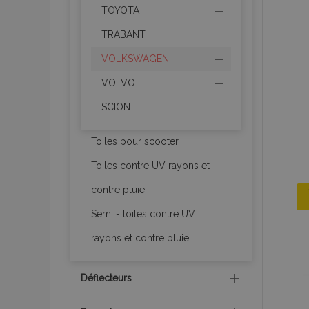
TOYOTA
TRABANT
product_data_sto
VOLKSWAGEN
VOLVO
PHPSESSID
SCION
Toiles pour scooter
Toiles contre UV rayons et
mage-translation-f
contre pluie
Semi - toiles contre UV
section_data_ids
rayons et contre pluie
Déflecteurs
recently_viewed_p