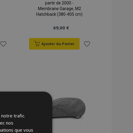
partir de 2000 -
Membrane Garage, M2
Hatchback (380-405 cm)
69,00 €
Ajouter Au Panier
Ajouter
Ajouter
à la
à la
liste
liste
d'achats
d'achats
notre trafic.
vec nos
rmations que vous