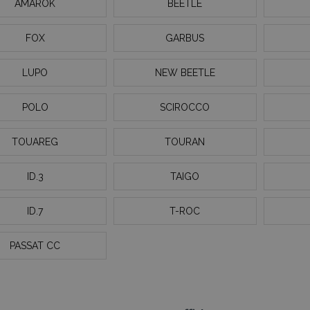
AMAROK
BEETLE
FOX
GARBUS
LUPO
NEW BEETLE
POLO
SCIROCCO
TOUAREG
TOURAN
ID.3
TAIGO
ID.7
T-ROC
PASSAT CC