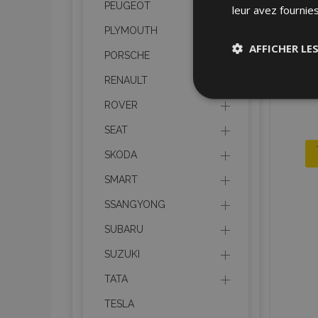
PEUGEOT
leur avez fournies
PLYMOUTH
AFFICHER LE
PORSCHE
RENAULT
Stricteme
nécessair
ROVER
SEAT
SKODA
SMART
SSANGYONG
Les cookies strictem
SUBARU
utilisateurs et la g
nécessaires.
SUZUKI
Nom
TATA
TESLA
mage-cache-sessi