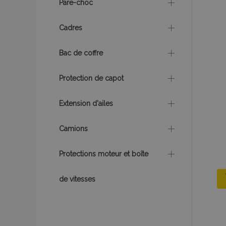
recently_viewed_p
Pare-choc
Cadres
recently_compare
recently_compare
Bac de coffre
Protection de capot
mage-cache-stor
Extension d'ailes
CookieScriptConse
Camions
Protections moteur et boîte
X-Magento-Vary
de vitesses
mage-messages