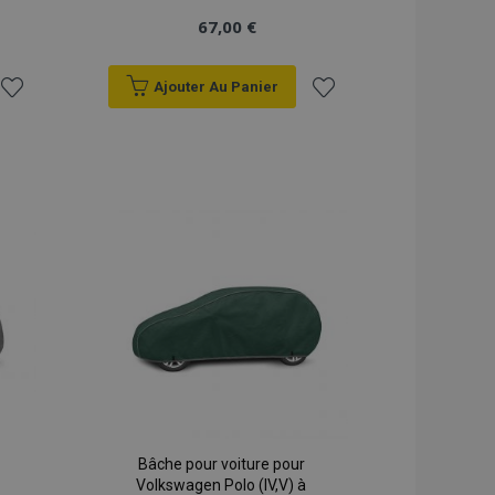
67,00 €
Ajouter Au Panier
Ajouter
Ajouter
à la
à la
liste
liste
d'achats
d'achats
Bâche pour voiture pour
Volkswagen Polo (IV,V) à