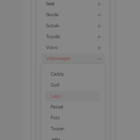
recently_viewed_p
Seat
Skoda
recently_compare
Suzuki
recently_compare
Toyota
Volvo
mage-cache-stor
Volkswagen
CookieScriptConse
Caddy
Golf
Lupo
X-Magento-Vary
Passat
Polo
Touran
mage-messages
Jetta