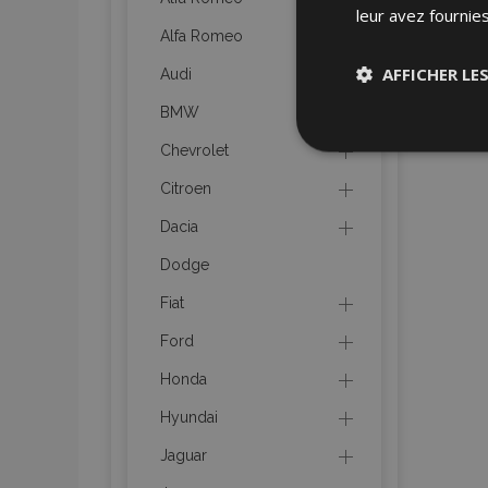
leur avez fournies
Alfa Romeo
AFFICHER LE
Audi
BMW
Stricteme
Chevrolet
nécessair
Citroen
Dacia
Dodge
Fiat
Ford
Les cookies strictem
utilisateurs et la g
Honda
nécessaires.
Hyundai
Nom
Jaguar
mage-cache-sessi