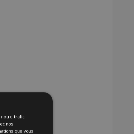
notre trafic.
vec nos
rmations que vous