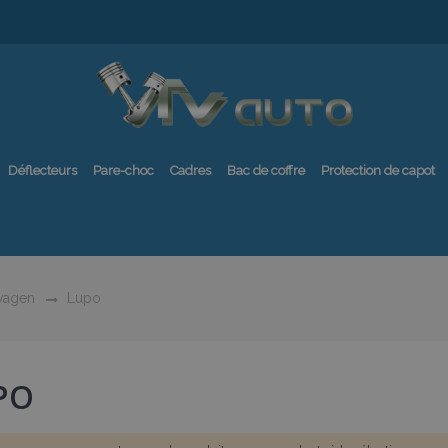
Déflecteurs
Pare-choc
Cadres
Bac de coffre
Protection de capot
wagen
Lupo
PO