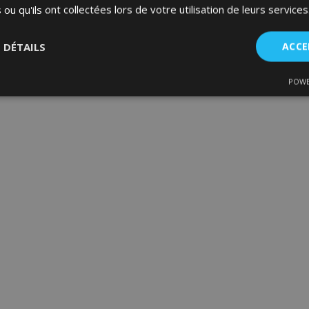
 ou qu'ils ont collectées lors de votre utilisation de leurs services
S DÉTAILS
ACCE
POWE
nt
Performance
Ciblage
Fo
es
Strictement nécessaires
Performance
Ciblage
Fonctionnalité
ent nécessaires habilitent des fonctionnalités de base du site Web telles que la co
estion des comptes. Le site Web ne peut pas être utilisé correctement sans les cookie
Fournisseur
/
Expiration
Description
Domaine
d
1 jour
La valeur de ce cookie décl
Adobe Inc.
du stockage du cache local.
www.vtvauto.eu