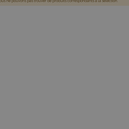
us ne pouvons pas trouver de produits correspondants à la sélection.