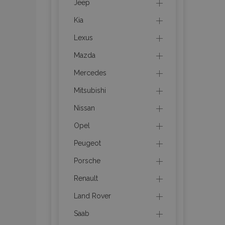
Jeep
Kia
product_data_sto
Lexus
Mazda
PHPSESSID
Mercedes
Mitsubishi
Nissan
Opel
mage-translation-f
Peugeot
Porsche
section_data_ids
Renault
Land Rover
recently_viewed_p
Saab