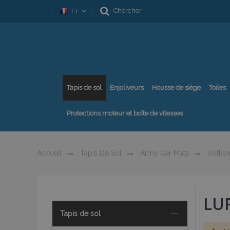
Chercher
Fr
Tapis de sol
Enjoliveurs
Housse de siège
Toiles
Protections moteur et boîte de vitesses
Accueil
Tapis De Sol
Army Car Mats
Volks
LU
Tapis de sol