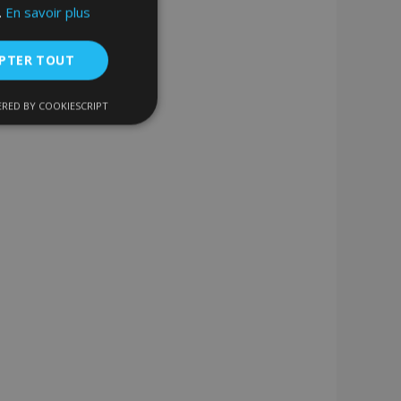
.
En savoir plus
PTER TOUT
RED BY COOKIESCRIPT
nctionnalité
nnexion des
s strictement
enche le nettoyage
 Lorsque le cookie