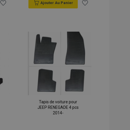
oduits des produits
Ajouter Au Panier
une navigation
Ajouter
Ajouter
oduits des produits
à la
à la
oduits des produits
ur une navigation
liste
liste
iliter la mise en
d'achats
d'achats
gateur afin
es pages.
service Cookie-
les préférences de
 en matière de
ue la bannière de
fonctionne
 utilisé par le
ttre en évidence
demandée par un
Tapis de voiture pour
l permet d'avoir
JEEP RENEGADE 4 pcs
même page stockées
arnish.
2014-
t autres
à l'utilisateur, tels
ment du cookie et