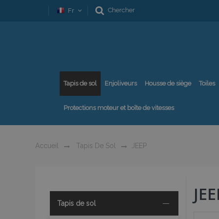
Chercher
Fr
Tapis de sol
Enjoliveurs
Housse de siège
Toiles
Protections moteur et boîte de vitesses
Accueil
Tapis De Sol
JEEP
JEE
Tapis de sol