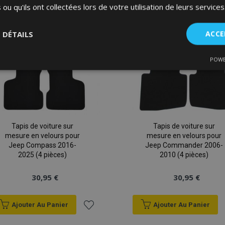
 ou qu'ils ont collectées lors de votre utilisation de leurs services
liste
d'achats
S DÉTAILS
ACCE
POWE
nt
Performance
Ciblage
Fo
es
Tapis de voiture sur
Tapis de voiture sur
mesure en velours pour
mesure en velours pour
Strictement nécessaires
Performance
Ciblage
Fonctionnalité
Jeep Compass 2016-
Jeep Commander 2006-
2025 (4 pièces)
2010 (4 pièces)
ent nécessaires habilitent des fonctionnalités de base du site Web telles que la co
estion des comptes. Le site Web ne peut pas être utilisé correctement sans les cookie
30,95 €
30,95 €
Fournisseur
/
Expiration
Description
Domaine
Ajouter Au Panier
Ajouter Au Panier
d
1 jour
La valeur de ce cookie décl
Adobe Inc.
Ajouter
du stockage du cache local.
www.vtvauto.eu