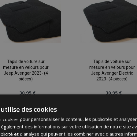
d'achats
Tapis de voiture sur
Tapis de voiture sur
mesure en velours pour
mesure en velours pour
Jeep Avenger 2023- (4
Jeep Avenger Electric
pièces)
2023- (4 pièces)
30,95 €
30,95 €
utilise des cookies
Ajouter Au Panier
Ajouter Au Panier
 cookies pour personnaliser le contenu, les publicités et analyser 
Ajouter
galement des informations sur votre utilisation de notre site a
à la
blicité et d'analyse qui peuvent les combiner avec d'autres info