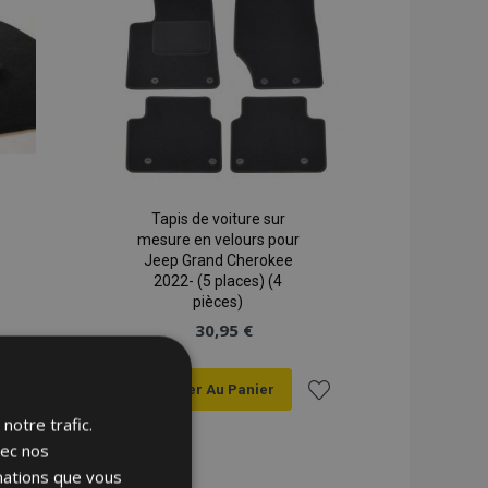
d'achats
d'achats
Tapis de voiture sur
mesure en velours pour
Jeep Grand Cherokee
2022- (5 places) (4
pièces)
30,95 €
Ajouter Au Panier
notre trafic.
Ajouter
Ajouter
vec nos
à la
à la
rmations que vous