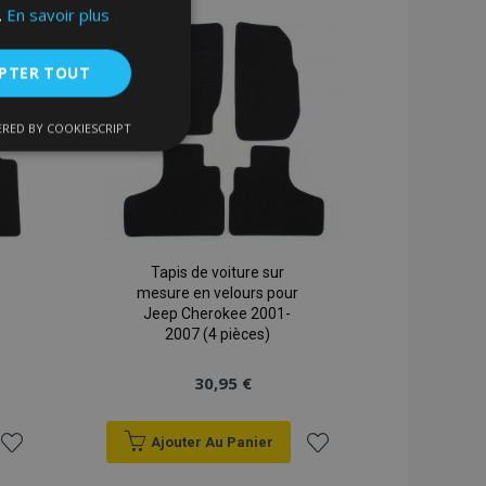
.
En savoir plus
liste
liste
d'achats
d'achats
PTER TOUT
RED BY COOKIESCRIPT
nctionnalité
Tapis de voiture sur
mesure en velours pour
Jeep Cherokee 2001-
2007 (4 pièces)
nnexion des
s strictement
30,95 €
Ajouter Au Panier
enche le nettoyage
Ajouter
Ajouter
 Lorsque le cookie