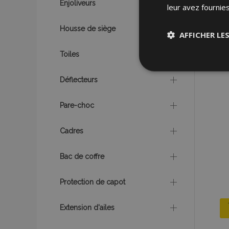
Enjoliveurs
leur avez fournies
Housse de siège
AFFICHER LE
Toiles
Stricteme
nécessair
Déflecteurs
Pare-choc
Cadres
Bac de coffre
Les cookies strictem
utilisateurs et la g
nécessaires.
Protection de capot
Nom
Extension d'ailes
mage-cache-sessi