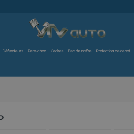
Déflecteurs
Pare-choc
Cadres
Bac de coffre
Protection de capot
P