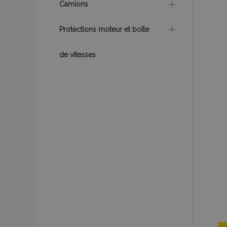
Camions
Protections moteur et boîte
product_data_sto
de vitesses
PHPSESSID
mage-translation-f
section_data_ids
recently_viewed_p