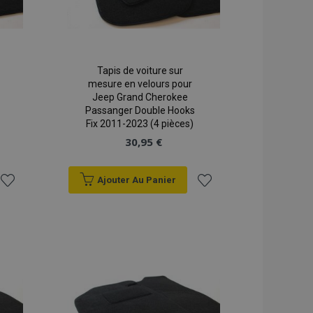
Tapis de voiture sur
mesure en velours pour
Jeep Grand Cherokee
Passanger Double Hooks
Fix 2011-2023 (4 pièces)
30,95 €
Ajouter Au Panier
Ajouter
Ajouter
à la
à la
liste
liste
d'achats
d'achats