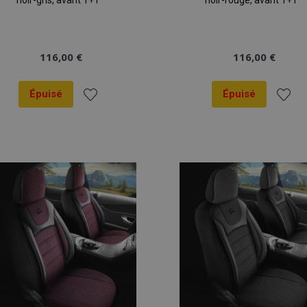
noir-gris, avant 1+1
noir-rouge, avant 1+1
116,00 €
116,00 €
Épuisé
Épuisé
Ajouter
Ajout
à la
à la
liste
liste
d'achats
d'ach