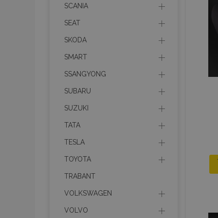
recently_viewed_p
SCANIA
SEAT
recently_compare
SKODA
recently_compare
SMART
SSANGYONG
mage-cache-stor
SUBARU
CookieScriptConse
SUZUKI
TATA
TESLA
X-Magento-Vary
TOYOTA
TRABANT
VOLKSWAGEN
mage-messages
VOLVO