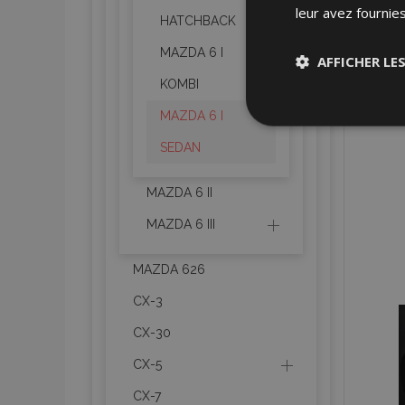
leur avez fournies
HATCHBACK
MAZDA 6 I
AFFICHER LE
KOMBI
Stricteme
MAZDA 6 I
nécessair
SEDAN
MAZDA 6 II
MAZDA 6 III
MAZDA 626
Les cookies strictem
CX-3
utilisateurs et la g
nécessaires.
CX-30
Nom
CX-5
mage-cache-sessi
CX-7