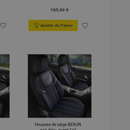
105,00 €
Ajouter Au Panier
Ajouter
Ajouter
à la
à la
liste
liste
d'achats
d'achats
Housses de siège BERLIN