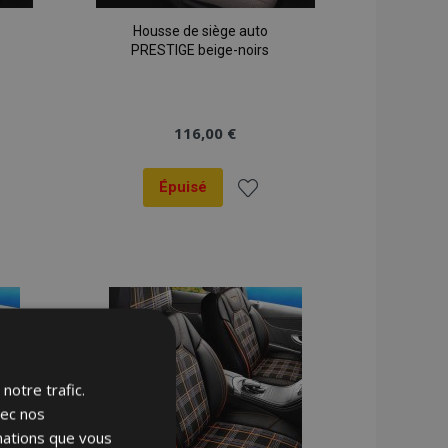
Housse de siège auto
PRESTIGE beige-noirs
116,00 €
Épuisé
er
Ajouter
à la
liste
ats
d'achats
notre trafic.
vec nos
rmations que vous