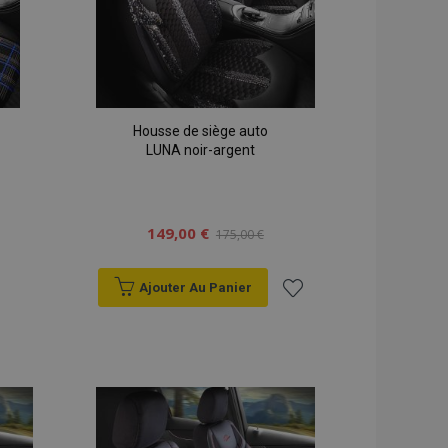
on backend,
tockage local et
r true.
 données produit
mment consultés /
cations basées sur
Housse de siège auto
identifiant à usage
LUNA noir-argent
s variables de
t normalement d'un
léatoire, la façon
pécifique au site,
maintien d'un
utilisateur entre
149,00 €
175,00 €
ns dans le stockage
tégie de traduction
Ajouter Au Panier
ictionnaire
er
Ajouter
ifiques au client
 l'acheteur, telles
à la
souhaits, les
tc.
liste
 produits récemment
n facile.
ats
d'achats