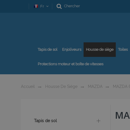
Chercher
Fr
Tapis de sol
Enjoliveurs
Housse de siège
Toiles
Protections moteur et boîte de vitesses
Accueil
Housse De Siège
MAZDA
MAZDA 
MA
Tapis de sol