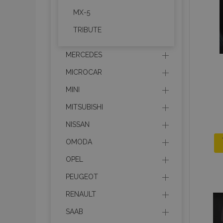
MX-5
TRIBUTE
product_data_sto
MERCEDES
PHPSESSID
MICROCAR
MINI
MITSUBISHI
NISSAN
mage-translation-f
OMODA
OPEL
section_data_ids
PEUGEOT
RENAULT
recently_viewed_p
SAAB