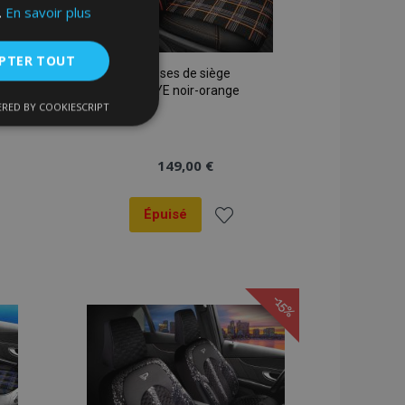
.
En savoir plus
PTER TOUT
Housses de siège
FETHIYE noir-orange
RED BY COOKIESCRIPT
nctionnalité
149,00 €
Épuisé
er
Ajouter
à la
nnexion des
-15%
s strictement
liste
ats
d'achats
enche le nettoyage
 Lorsque le cookie