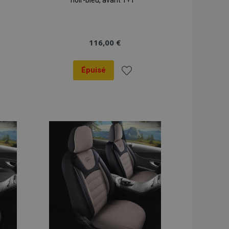
noir-bleu, avant 1+1
116,00 €
Épuisé
er
Ajouter
à la
liste
ats
d'achats