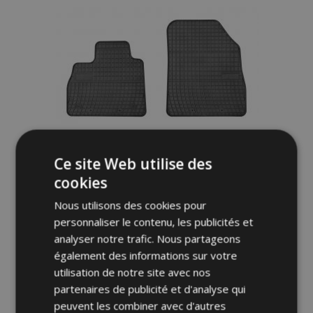
liste
d'achats
Ce site Web utilise des
cookies
Nous utilisons des cookies pour
personnaliser le contenu, les publicités et
Tapis de voiture pour RENAULT ESPACE V
analyser notre trafic. Nous partageons
4 pcs 2014-up
également des informations sur votre
utilisation de notre site avec nos
40,00 €
partenaires de publicité et d'analyse qui
peuvent les combiner avec d'autres
Ajouter Au Panier