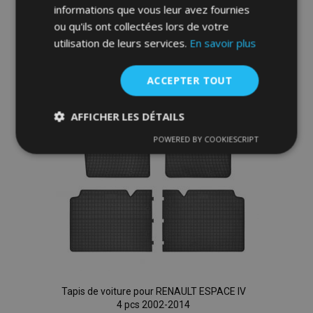
informations que vous leur avez fournies
Ajouter
ou qu'ils ont collectées lors de votre
utilisation de leurs services.
En savoir plus
à la
liste
ACCEPTER TOUT
d'achats
AFFICHER LES DÉTAILS
POWERED BY COOKIESCRIPT
Strictement
Performance
Ciblage
nécessaires
Fonctionnalité
Tapis de voiture pour RENAULT ESPACE IV
4 pcs 2002-2014
Strictement nécessaires
Performance