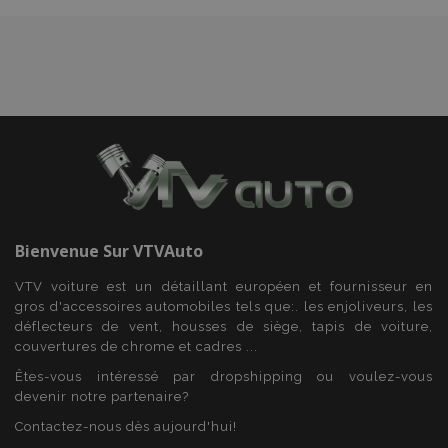
recently_viewed_product
1 
Adobe Inc.
www.vtvauto.eu
recently_viewed_product_previous
1 
Adobe Inc.
www.vtvauto.eu
Bienvenue Sur
VTVAuto
VTV voiture est un détaillant européen et fournisseur en
recently_compared_product
1 
Adobe Inc.
www.vtvauto.eu
gros d'accessoires automobiles tels que:. les enjoliveurs, les
déflecteurs de vent, housses de siège, tapis de voiture,
couvertures de chrome et cadres ...
Êtes-vous intéressé par dropshipping ou voulez-vous
recently_compared_product_previous
1 
Adobe Inc.
devenir notre partenaire?
www.vtvauto.eu
Contactez-nous dès aujourd'hui!