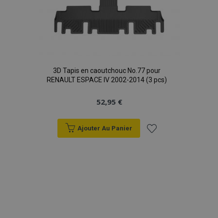
mage-translation-file-version
Ses
Adobe Inc.
3D Tapis en caoutchouc No.77 pour
www.vtvauto.eu
RENAULT ESPACE IV 2002-2014 (3 pcs)
52,95 €
Ajouter Au Panier
Ajouter
section_data_ids
1 
Adobe Inc.
www.vtvauto.eu
à la
liste
d'achats