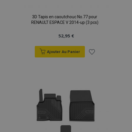
product_data_storage
1 
Adobe Inc.
www.vtvauto.eu
Politique de
3D Tapis en caoutchouc No.77 pour
confidentialité de Google
RENAULT ESPACE V 2014-up (3 pcs)
52,95 €
PHPSESSID
PHP.net
min
.vtvauto.eu
Ajouter Au Panier
sec
Ajouter
à la
liste
d'achats