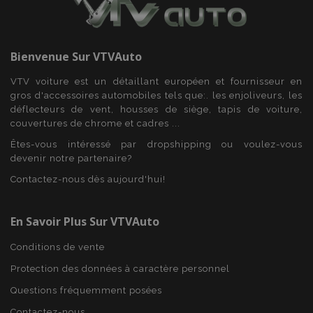
section_data_ids
1 
Adobe Inc.
www.vtvauto.eu
Bienvenue Sur
VTVAuto
VTV voiture est un détaillant européen et fournisseur en
gros d'accessoires automobiles tels que:. les enjoliveurs, les
déflecteurs de vent, housses de siège, tapis de voiture,
couvertures de chrome et cadres ...
recently_viewed_product
1 
Adobe Inc.
www.vtvauto.eu
Êtes-vous intéressé par dropshipping ou voulez-vous
devenir notre partenaire?
Contactez-nous dès aujourd'hui!
recently_viewed_product_previous
1 
Adobe Inc.
En Savoir Plus Sur VTVAuto
www.vtvauto.eu
Conditions de vente
Protection des données à caractère personnel
Questions fréquemment posées
recently_compared_product
1 
Adobe Inc.
www.vtvauto.eu
Contactez-nous