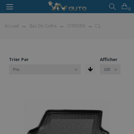
0
Accueil
Bac De Coffre
CITROEN
C3
Trier Par
Afficher