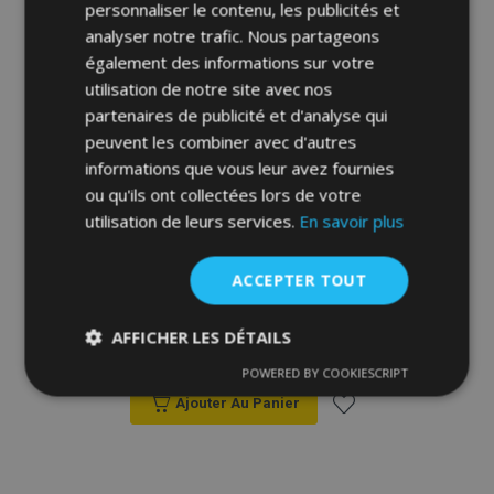
personnaliser le contenu, les publicités et
liste
analyser notre trafic. Nous partageons
également des informations sur votre
d'achats
utilisation de notre site avec nos
partenaires de publicité et d'analyse qui
peuvent les combiner avec d'autres
informations que vous leur avez fournies
ou qu'ils ont collectées lors de votre
utilisation de leurs services.
En savoir plus
Bac de coffre pour CITROEN C3 5-portes
ACCEPTER TOUT
Hatchback 2009-2016 (avec roue de
secours à part)
AFFICHER LES DÉTAILS
34,95 €
POWERED BY COOKIESCRIPT
Strictement
Performance
Ciblage
nécessaires
Ajouter Au Panier
Ajouter
à la
Fonctionnalité