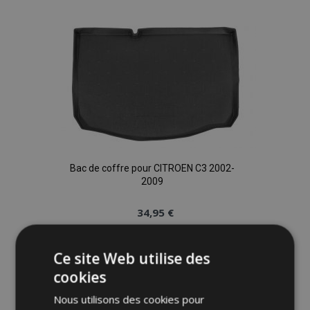
liste
d'achats
Bac de coffre pour CITROEN C3 2002-
2009
34,95 €
Ajouter Au Panier
Ce site Web utilise des
cookies
Ajouter
Nous utilisons des cookies pour
à la