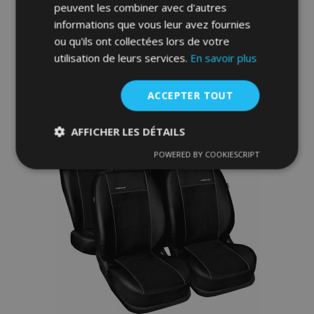
peuvent les combiner avec d'autres
informations que vous leur avez fournies
143,00 €
ou qu'ils ont collectées lors de votre
utilisation de leurs services.
En savoir plus
Ajouter Au Panier
Ajouter
ACCEPTER TOUT
à la
AFFICHER LES DÉTAILS
liste
POWERED BY COOKIESCRIPT
Strictement
Performance
Ciblage
nécessaires
d'achats
Fonctionnalité