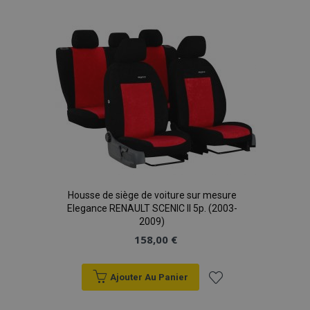
à la
liste
d'achats
mage-cache-storage
1 
Adobe Inc.
www.vtvauto.eu
CookieScriptConsent
1 
CookieScript
www.vtvauto.eu
Housse de siège de voiture sur mesure
Elegance RENAULT SCENIC II 5p. (2003-
2009)
158,00 €
Ajouter Au Panier
Ajouter