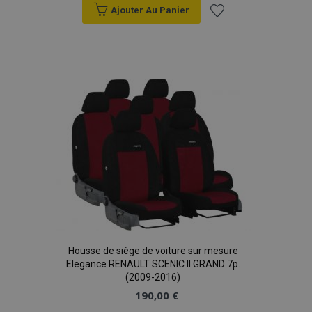
données sur les
Ajouter Au Panier
sites à fort
trafic.
Ajouter
à la
liste
d'achats
Housse de siège de voiture sur mesure
Elegance RENAULT SCENIC II GRAND 7p.
(2009-2016)
190,00 €