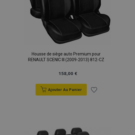
mage-translation-file-version
Ses
Adobe Inc.
www.vtvauto.eu
Housse de siège auto Premium pour
RENAULT SCENIC III (2009-2013) 812-CZ
158,00 €
Ajouter Au Panier
Ajouter
section_data_ids
1 
Adobe Inc.
www.vtvauto.eu
à la
liste