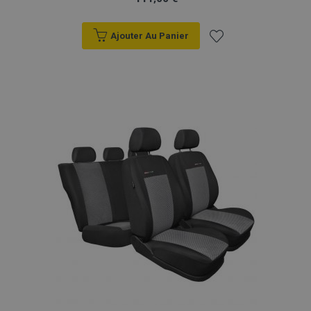
Ajouter Au Panier
Ajouter
à la
liste
d'achats