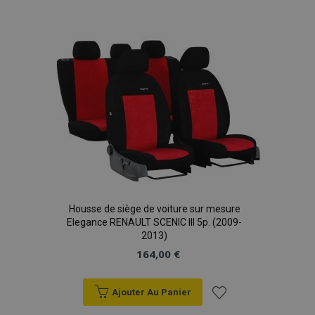
à la
X-Magento-Vary
Adobe Inc.
min
www.vtvauto.eu
liste
sec
d'achats
Housse de siège de voiture sur mesure
Elegance RENAULT SCENIC III 5p. (2009-
mage-messages
1 
Adobe Inc.
2013)
www.vtvauto.eu
164,00 €
Ajouter Au Panier