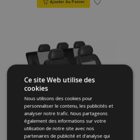
Ajouter Au Panier
Ajouter
à la
liste
d'achats
Ce site Web utilise des
cookies
Nous utilisons des cookies pour
personnaliser le contenu, les publicités et
analyser notre trafic. Nous partageons
également des informations sur votre
utilisation de notre site avec nos
Housse de siège auto Premium pour
partenaires de publicité et d'analyse qui
RENAULT SCENIC I, I FL (1996-2003)