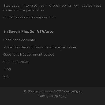
Êtes-vous intéressé par dropshipping ou voulez-vous
CookieScriptConsent
1 
CookieScript
devenir notre partenaire?
www.vtvauto.eu
Contactez-nous dès aujourd'hui!
En Savoir Plus Sur VTVAuto
Conditions de vente
Protection des données à caractère personnel
Questions fréquemment posées
Contactez-nous
X-Magento-Vary
Adobe Inc.
Blog
min
www.vtvauto.eu
XML
sec
© VTV s.r.o. 2010 - 2026 VAT: SK2023166904
+421 948 797 373