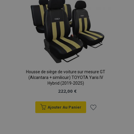
liste
d'achats
section_data_ids
1 
Adobe Inc.
www.vtvauto.eu
Housse de siège de voiture sur mesure GT
(Alcantara + similicuir) TOYOTA Yaris IV
Hybrid (2019-2025)
222,00 €
recently_viewed_product
1 
Adobe Inc.
www.vtvauto.eu
Ajouter Au Panier
Ajouter
à la
recently_viewed_product_previous
1 
Adobe Inc.