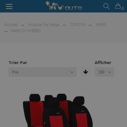
0
Accueil
Housse De Siège
TOYOTA
YARIS
YARIS IV HYBRID
Trier Par
Afficher