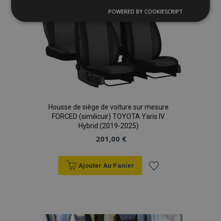
POWERED BY COOKIESCRIPT
d'achats
Strictement
Performance
Ciblage
nécessaires
Fonctionnalité
Housse de siège de voiture sur mesure
FORCED (similicuir) TOYOTA Yaris IV
Hybrid (2019-2025)
Strictement nécessaires
Performance
201,00 €
Ciblage
Fonctionnalité
Les cookies strictement nécessaires habilitent des
Ajouter Au Panier
fonctionnalités de base du site Web telles que la
connexion des utilisateurs et la gestion des
Ajouter
comptes. Le site Web ne peut pas être utilisé
correctement sans les cookies strictement
à la
nécessaires.
Fournisseur
/