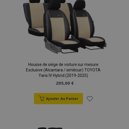
sec
d'achats
Housse de siège de voiture sur mesure
Exclusive (Alcantara / similicuir) TOYOTA
Yaris IV Hybrid (2019-2025)
205,00 €
Ajouter Au Panier
Ajouter
mage-translation-file-version
Ses
Adobe Inc.
à la
www.vtvauto.eu