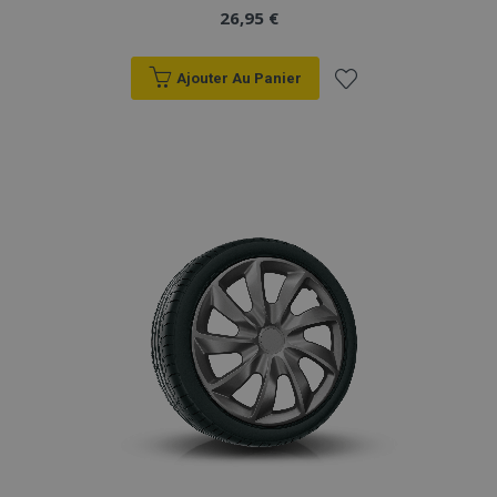
26,95 €
Ajouter Au Panier
Ajouter
à la
liste
d'achats