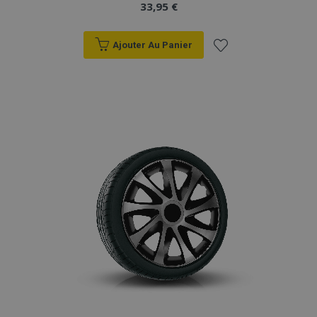
33,95 €
Ajouter Au Panier
Ajouter
à la
liste
d'achats