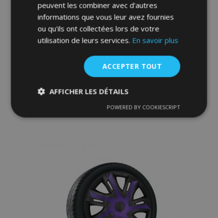
peuvent les combiner avec d'autres
informations que vous leur avez fournies
ou qu'ils ont collectées lors de votre
utilisation de leurs services.
En savoir plus
Enjoliveurs pour SKODA 14", STRONG
DUOCOLOR 4 pcs
33,95 €
ACCEPTER TOUT
AFFICHER LES DÉTAILS
Ajouter Au Panier
POWERED BY COOKIESCRIPT
Ajouter
Strictement
Performance
Ciblage
nécessaires
à la
liste
Fonctionnalité
d'achats