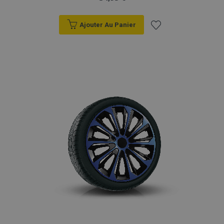
Ajouter Au Panier
Ajouter
à la
liste
d'achats