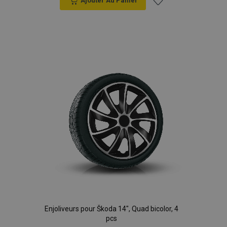
Ajouter Au Panier
Ajouter
à la
liste
d'achats
Enjoliveurs pour Škoda 14", Quad bicolor, 4
pcs