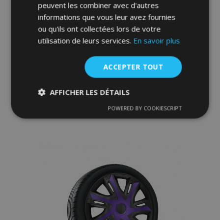
peuvent les combiner avec d'autres
informations que vous leur avez fournies
ou qu'ils ont collectées lors de votre
utilisation de leurs services.
En savoir plus
Enjoliveurs pour KIA 14", STRONG
DUOCOLOR 4 pcs
33,95 €
ACCEPTER TOUT
AFFICHER LES DÉTAILS
Ajouter Au Panier
POWERED BY COOKIESCRIPT
Ajouter
Strictement
Performance
Ciblage
nécessaires
à la
liste
Fonctionnalité
d'achats