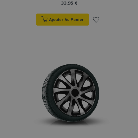
33,95 €
Ajouter Au Panier
Ajouter
à la
liste
d'achats