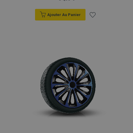
Ajouter Au Panier
Ajouter
à la
liste
d'achats