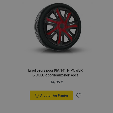
d'achats
mage-translation-file-version
Ses
Adobe Inc.
www.vtvauto.eu
Enjoliveurs pour KIA 14", N-POWER
BICOLOR bordeaux-noir 4pcs
34,95 €
section_data_ids
1 
Adobe Inc.
www.vtvauto.eu
Ajouter Au Panier
Ajouter