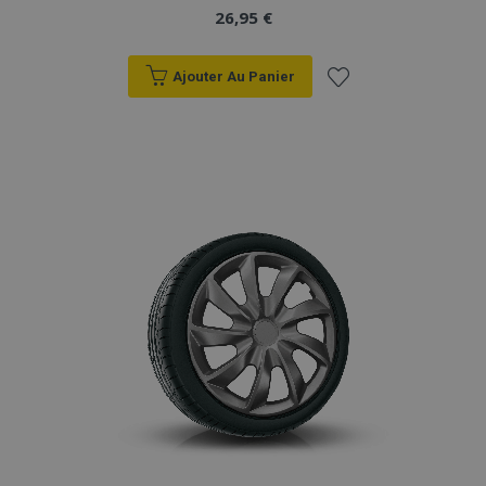
26,95 €
Ajouter Au Panier
Ajouter
à la
liste
d'achats