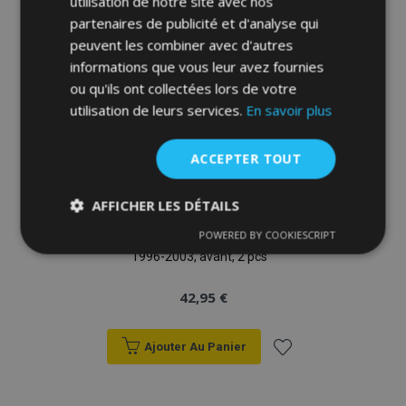
d'achats
utilisation de notre site avec nos
partenaires de publicité et d'analyse qui
peuvent les combiner avec d'autres
informations que vous leur avez fournies
ou qu'ils ont collectées lors de votre
utilisation de leurs services.
En savoir plus
ACCEPTER TOUT
AFFICHER LES DÉTAILS
POWERED BY COOKIESCRIPT
Déflecteurs pour MERCEDES VITO, G + D
Strictement
Performance
Ciblage
nécessaires
1996-2003, avant, 2 pcs
42,95 €
Fonctionnalité
Ajouter Au Panier
Ajouter