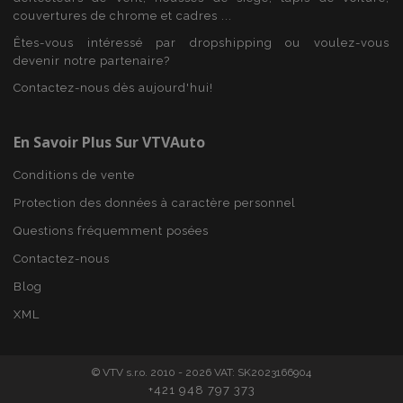
couvertures de chrome et cadres ...
Êtes-vous intéressé par dropshipping ou voulez-vous
devenir notre partenaire?
product_data_storage
1 
Adobe Inc.
www.vtvauto.eu
Contactez-nous dès aujourd'hui!
Politique de
confidentialité de Google
En Savoir Plus Sur VTVAuto
Conditions de vente
PHPSESSID
PHP.net
Protection des données à caractère personnel
min
.vtvauto.eu
Questions fréquemment posées
sec
Contactez-nous
Blog
XML
© VTV s.r.o. 2010 - 2026 VAT: SK2023166904
+421 948 797 373