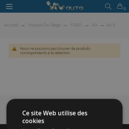
0
Accueil
Housse De Siège
FORD
KA
KA II
Nous ne pouvons pas trouver de produits
correspondants à la sélection.
Ce site Web utilise des
cookies