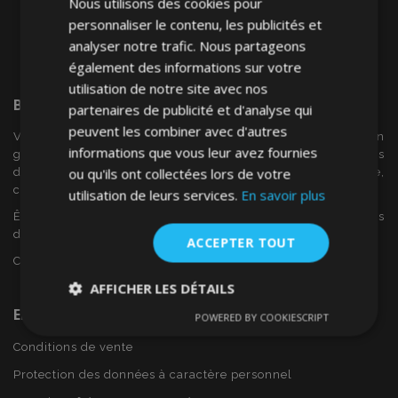
Nous utilisons des cookies pour
personnaliser le contenu, les publicités et
analyser notre trafic. Nous partageons
également des informations sur votre
utilisation de notre site avec nos
Bienvenue Sur
VTVAuto
partenaires de publicité et d'analyse qui
peuvent les combiner avec d'autres
VTV voiture est un détaillant européen et fournisseur en
informations que vous leur avez fournies
gros d'accessoires automobiles tels que:. les enjoliveurs, les
ou qu'ils ont collectées lors de votre
déflecteurs de vent, housses de siège, tapis de voiture,
couvertures de chrome et cadres ...
utilisation de leurs services.
En savoir plus
Êtes-vous intéressé par dropshipping ou voulez-vous
devenir notre partenaire?
ACCEPTER TOUT
Contactez-nous dès aujourd'hui!
AFFICHER LES DÉTAILS
En Savoir Plus Sur VTVAuto
POWERED BY COOKIESCRIPT
Strictement
Performance
Ciblage
nécessaires
Conditions de vente
Protection des données à caractère personnel