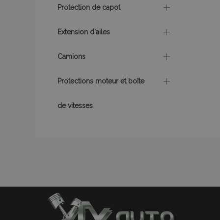
Protection de capot
X-Magento-Vary
Extension d'ailes
Camions
mage-messages
Protections moteur et boîte
de vitesses
Nom
Nom
Four
Nom
Dom
_ga
form_key
_gcl_au
Goo
.vtv
mage-translation-
storage
test_cookie
Goo
.dou
mage-cache-
_gid
storage-section-