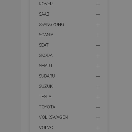
ROVER
Les cookies strictem
SAAB
utilisateurs et la g
nécessaires.
SSANGYONG
Nom
SCANIA
mage-cache-sessi
SEAT
SKODA
SMART
product_data_sto
SUBARU
PHPSESSID
SUZUKI
TESLA
TOYOTA
VOLKSWAGEN
mage-translation-f
VOLVO