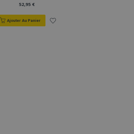
52,95 €
Ajouter Au Panier
Ajouter
à la
liste
d'achats