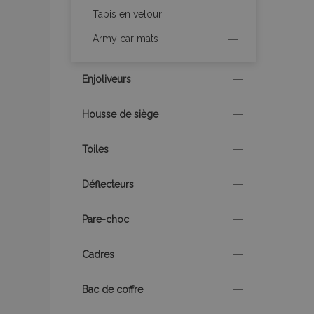
Tapis en velour
section_data_ids
Army car mats
Enjoliveurs
recently_viewed_p
Housse de siège
recently_viewed_p
Toiles
recently_compare
Déflecteurs
recently_compare
Pare-choc
mage-cache-stor
Cadres
CookieScriptConse
Bac de coffre