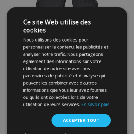
Ce site Web utilise des
cookies
Nous utilisons des cookies pour
personnaliser le contenu, les publicités et
analyser notre trafic. Nous partageons
également des informations sur votre
Tapis de voiture SEAT Ateca 2016-up SUV
utilisation de notre site avec nos
4 pcs
partenaires de publicité et d'analyse qui
46,95 €
peuvent les combiner avec d'autres
informations que vous leur avez fournies
Ajouter Au Panier
ou qu'ils ont collectées lors de votre
utilisation de leurs services.
En savoir plus
Ajouter
à la
ACCEPTER TOUT
liste