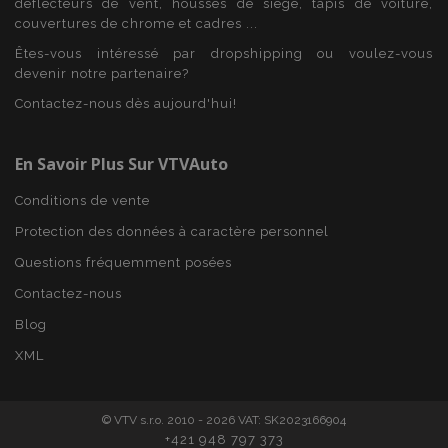
déflecteurs de vent, housses de siège, tapis de voiture,
min
.vtvauto.eu
couvertures de chrome et cadres ...
sec
Êtes-vous intéressé par dropshipping ou voulez-vous
devenir notre partenaire?
Contactez-nous dès aujourd'hui!
En Savoir Plus Sur VTVAuto
Conditions de vente
Protection des données à caractère personnel
Questions fréquemment posées
Contactez-nous
Blog
XML
mage-translation-file-version
Ses
© VTV s.r.o. 2010 - 2026 VAT: SK2023166904
Adobe Inc.
www.vtvauto.eu
+421 948 797 373