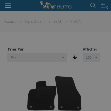
0
Accueil
Tapis De Sol
SEAT
ATECA
Trier Par
Afficher