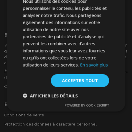
Nous utilisons des cookies pour
personnaliser le contenu, les publicités et
analyser notre trafic. Nous partageons
également des informations sur votre
utilisation de notre site avec nos
Bienvenue Sur
VTVAuto
partenaires de publicité et d'analyse qui
peuvent les combiner avec d'autres
VTV voiture est un détaillant européen et fournisseur en
informations que vous leur avez fournies
gros d'accessoires automobiles tels que:. les enjoliveurs, les
ou qu'ils ont collectées lors de votre
déflecteurs de vent, housses de siège, tapis de voiture,
couvertures de chrome et cadres ...
utilisation de leurs services.
En savoir plus
Êtes-vous intéressé par dropshipping ou voulez-vous
devenir notre partenaire?
ACCEPTER TOUT
Contactez-nous dès aujourd'hui!
AFFICHER LES DÉTAILS
En Savoir Plus Sur VTVAuto
POWERED BY COOKIESCRIPT
Strictement
Performance
Ciblage
nécessaires
Conditions de vente
Protection des données à caractère personnel