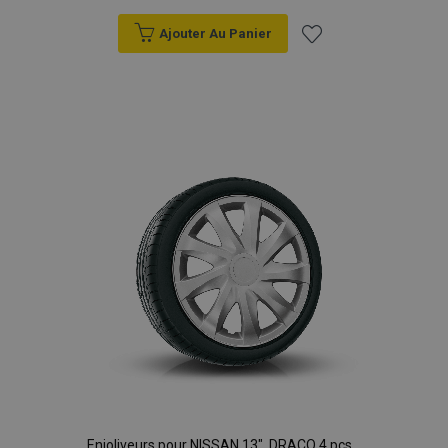
Ajouter Au Panier
Ajouter
à la
liste
d'achats
Enjoliveurs pour NISSAN 13", DRACO 4 pcs