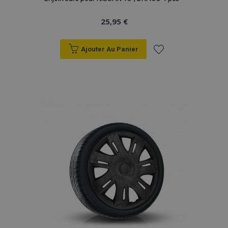
25,95 €
Ajouter Au Panier
Ajouter
à la
liste
d'achats