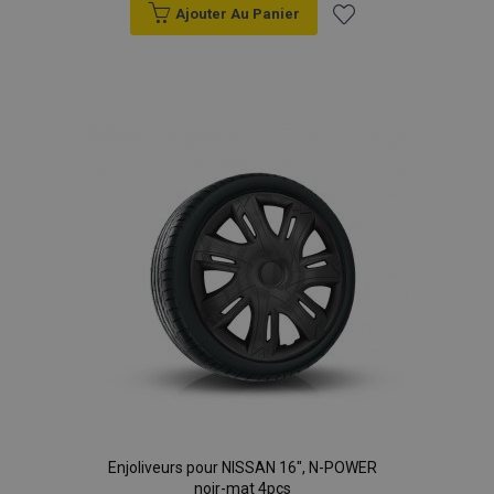
Ajouter Au Panier
données sur les
sites à fort
trafic.
Ajouter
à la
liste
d'achats
Enjoliveurs pour NISSAN 16", N-POWER
noir-mat 4pcs