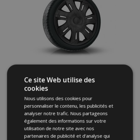
Enjoliveurs pour NISSAN 15", N-POWER
Ce site Web utilise des
noir-mat 4pcs
cookies
28,95 €
Nous utilisons des cookies pour
personnaliser le contenu, les publicités et
Ajouter Au Panier
analyser notre trafic. Nous partageons
Ajouter
également des informations sur votre
utilisation de notre site avec nos
à la
partenaires de publicité et d'analyse qui