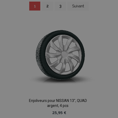
Page
You're
Page
Page
Page
1
2
3
Suivant
currently
reading
page
Enjoliveurs pour NISSAN 13", QUAD
argent, 4 pcs
25,95 €