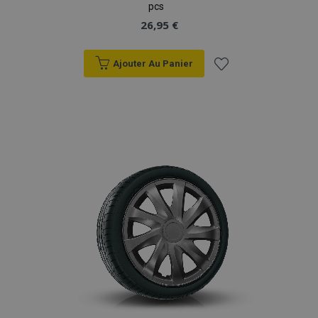
pcs
26,95 €
Ajouter Au Panier
Ajouter
à la
liste
d'achats