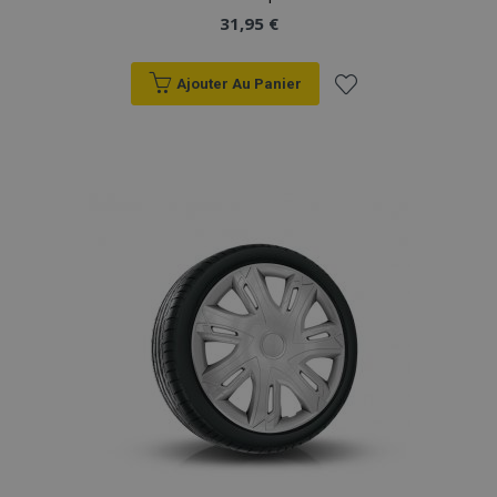
31,95 €
Ajouter Au Panier
Ajouter
à la
liste
d'achats