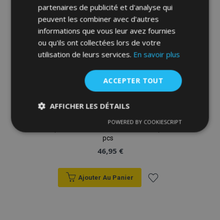
partenaires de publicité et d'analyse qui
d'achats
peuvent les combiner avec d'autres
informations que vous leur avez fournies
ou qu'ils ont collectées lors de votre
utilisation de leurs services.
En savoir plus
ACCEPTER TOUT
AFFICHER LES DÉTAILS
POWERED BY COOKIESCRIPT
Strictement
Performance
Ciblage
Tapis de voiture SUBARU XV 2017-up, 4
nécessaires
pcs
46,95 €
Fonctionnalité
Ajouter Au Panier
Ajouter
à la