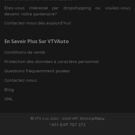
Êtes-vous intéressé par dropshipping ou voulez-vous
devenir notre partenaire?
product_data_storage
1 
Adobe Inc.
Contactez-nous dès aujourd'hui!
www.vtvauto.eu
Politique de
confidentialité de Google
En Savoir Plus Sur VTVAuto
Conditions de vente
Protection des données à caractère personnel
PHPSESSID
PHP.net
min
.vtvauto.eu
Questions fréquemment posées
sec
Contactez-nous
Blog
XML
© VTV s.r.o. 2010 - 2026 VAT: SK2023166904
+421 948 797 373