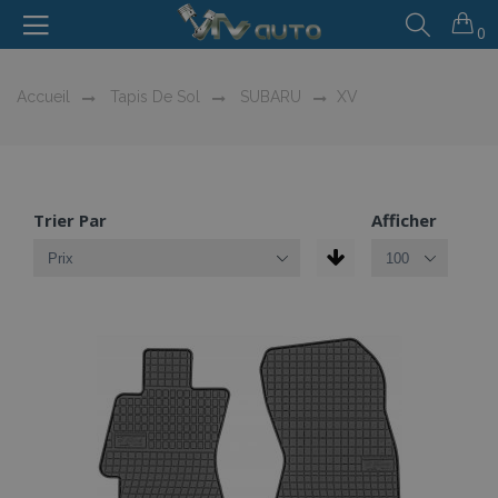
0
Accueil
Tapis De Sol
SUBARU
XV
Trier Par
Afficher