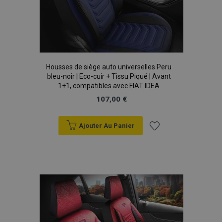
mage-cache-storage
1 
Adobe Inc.
www.vtvauto.eu
Housses de siège auto universelles Peru
bleu-noir | Eco-cuir + Tissu Piqué | Avant
1+1, compatibles avec FIAT IDEA
107,00 €
CookieScriptConsent
1 
CookieScript
www.vtvauto.eu
Ajouter Au Panier
Ajouter
à la
liste
d'achats