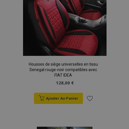
X-Magento-Vary
Adobe Inc.
min
www.vtvauto.eu
sec
Housses de siège universelles en tissu
Senegal rouge-noir compatibles avec
FIAT IDEA
128,00 €
mage-messages
1 
Adobe Inc.
Ajouter Au Panier
www.vtvauto.eu
Ajouter
à la