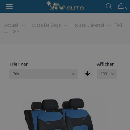
0
Accueil
Housse De Siège
Housse Universel
FIAT
IDEA
Trier Par
Afficher