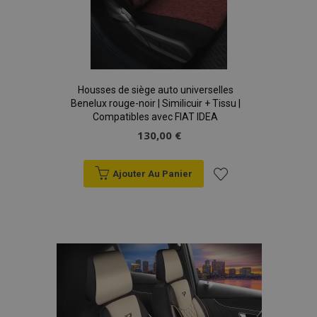
Housses de siège auto universelles
Benelux rouge-noir | Similicuir + Tissu |
Compatibles avec FIAT IDEA
130,00 €
Ajouter Au Panier
Ajouter
à la
liste
d'achats