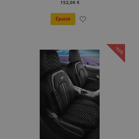
152,00 €
Épuisé
Ajouter
à la
-10%
liste
d'achats