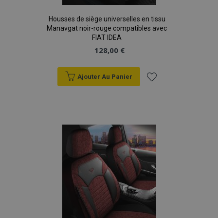
données sur les
sites à fort
Housses de siège universelles en tissu
trafic.
Manavgat noir-rouge compatibles avec
FIAT IDEA
128,00 €
Ajouter Au Panier
Ajouter
à la
liste
d'achats