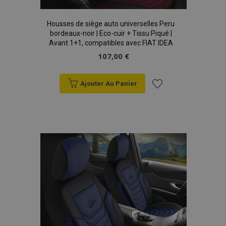
Housses de siège auto universelles Peru
bordeaux-noir | Eco-cuir + Tissu Piqué |
recently_viewed_product
1 
Adobe Inc.
Avant 1+1, compatibles avec FIAT IDEA
www.vtvauto.eu
107,00 €
Ajouter Au Panier
recently_viewed_product_previous
1 
Adobe Inc.
Ajouter
www.vtvauto.eu
à la
liste
recently_compared_product
1 
Adobe Inc.
d'achats
www.vtvauto.eu
recently_compared_product_previous
1 
Adobe Inc.
www.vtvauto.eu