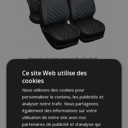
Housses de siège universelles Perfect
Line en éco-cuir avec coutures bleues
adaptées pour FIAT IDEA
Ce site Web utilise des
65,00 €
cookies
Nous utilisons des cookies pour
Ajouter Au Panier
personnaliser le contenu, les publicités et
Ajouter
analyser notre trafic. Nous partageons
également des informations sur votre
à la
utilisation de notre site avec nos
partenaires de publicité et d'analyse qui
liste