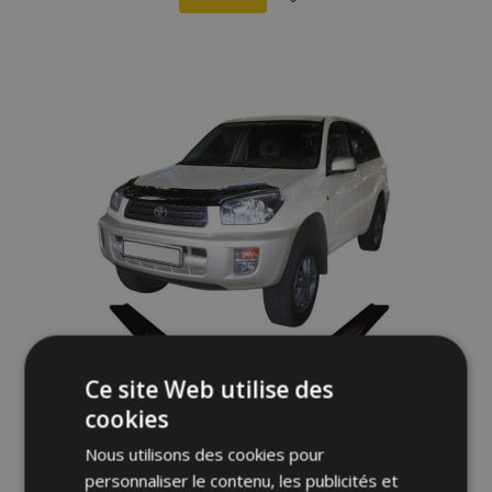
Ajouter
à la
liste
d'achats
Ce site Web utilise des
cookies
Déflecteurs de capot pour TOYOTA Rav4
2000-2005
Nous utilisons des cookies pour
69,95 €
personnaliser le contenu, les publicités et