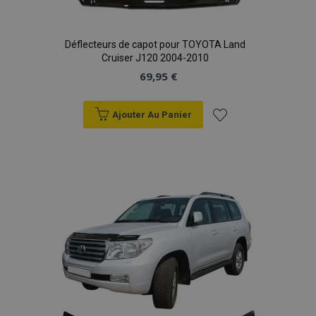
Déflecteurs de capot pour TOYOTA Land
Cruiser J120 2004-2010
69,95 €
Ajouter Au Panier
Ajouter
à la
mage-translation-file-version
Ses
Adobe Inc.
www.vtvauto.eu
liste
d'achats
section_data_ids
1 
Adobe Inc.