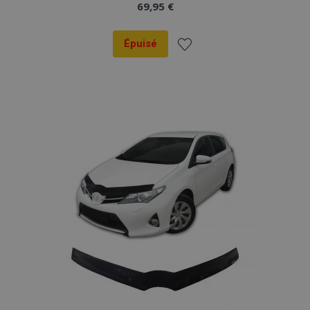
69,95 €
Épuisé
Ajouter
à la
liste
d'achats