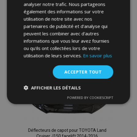
analyser notre trafic. Nous partageons
également des informations sur votre
Ajouter Au Panier
utilisation de notre site avec nos
Ajouter
partenaires de publicité et d'analyse qui
peuvent les combiner avec d'autres
à la
informations que vous leur avez fournies
liste
ou qu'ils ont collectées lors de votre
utilisation de leurs services.
En savoir plus
d'achats
ACCEPTER TOUT
AFFICHER LES DÉTAILS
POWERED BY COOKIESCRIPT
Strictement
Performance
Ciblage
nécessaires
Fonctionnalité
Déflecteurs de capot pour TOYOTA Land
Cruiser J150 facelift 2014-2016