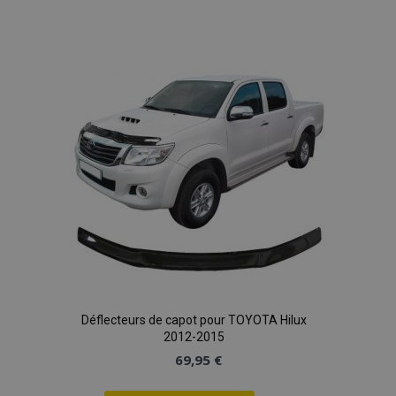
la
Ajouter
documentation,
il est utilisé
pour limiter le
à la
taux de
requêtes -
limitant la
liste
collecte de
données sur les
sites à fort
d'achats
trafic.
Déflecteurs de capot pour TOYOTA Hilux
2012-2015
69,95 €