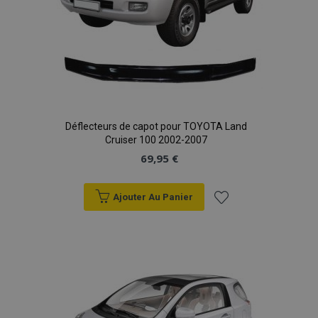
X-Magento-Vary
Adobe Inc.
min
www.vtvauto.eu
sec
Déflecteurs de capot pour TOYOTA Land
Cruiser 100 2002-2007
69,95 €
Ajouter Au Panier
Ajouter
à la
liste
d'achats
mage-messages
1 
Adobe Inc.
www.vtvauto.eu