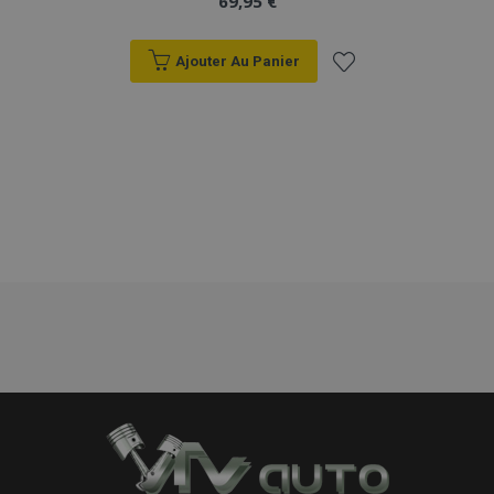
69,95 €
Ajouter Au Panier
Ajouter
à la
liste
d'achats